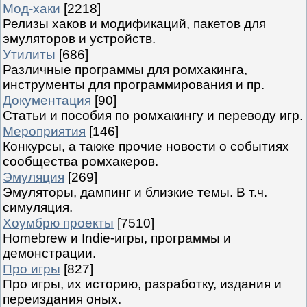
Мод-хаки
[2218]
Релизы хаков и модификаций, пакетов для
эмуляторов и устройств.
Утилиты
[686]
Различные программы для ромхакинга,
инструменты для программирования и пр.
Документация
[90]
Статьи и пособия по ромхакингу и переводу игр.
Мероприятия
[146]
Конкурсы, а также прочие новости о событиях
сообщества ромхакеров.
Эмуляция
[269]
Эмуляторы, дампинг и близкие темы. В т.ч.
симуляция.
Хоумбрю проекты
[7510]
Homebrew и Indie-игры, программы и
демонстрации.
Про игры
[827]
Про игры, их историю, разработку, издания и
переиздания оных.