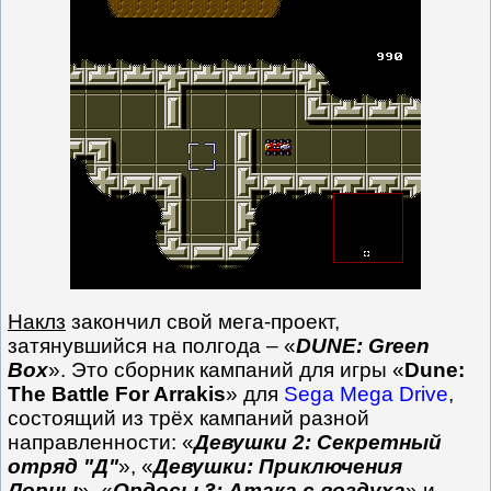
Наклз
закончил свой мега-проект,
затянувшийся на полгода – «
DUNE: Green
Box
». Это сборник кампаний для игры «
Dune:
The Battle For Arrakis
» для
Sega Mega Drive
,
состоящий из трёх кампаний разной
направленности: «
Девушки 2: Секретный
отряд "Д"
», «
Девушки: Приключения
Лорны
», «
Ордосы 3: Атака с воздуха
» и