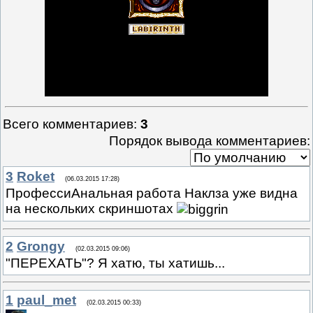
Всего комментариев
:
3
Порядок вывода комментариев:
3
Roket
(06.03.2015 17:28)
ПрофессиАнальная работа Наклза уже видна
на нескольких скриншотах
2
Grongy
(02.03.2015 09:06)
"ПЕРЕХАТЬ"? Я хатю, ты хатишь...
1
paul_met
(02.03.2015 00:33)