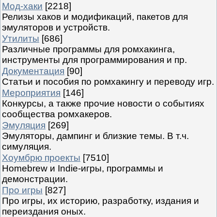
Мод-хаки
[2218]
Релизы хаков и модификаций, пакетов для
эмуляторов и устройств.
Утилиты
[686]
Различные программы для ромхакинга,
инструменты для программирования и пр.
Документация
[90]
Статьи и пособия по ромхакингу и переводу игр.
Мероприятия
[146]
Конкурсы, а также прочие новости о событиях
сообщества ромхакеров.
Эмуляция
[269]
Эмуляторы, дампинг и близкие темы. В т.ч.
симуляция.
Хоумбрю проекты
[7510]
Homebrew и Indie-игры, программы и
демонстрации.
Про игры
[827]
Про игры, их историю, разработку, издания и
переиздания оных.