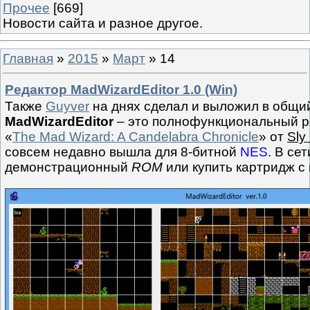
Прочее
[669]
Новости сайта и разное другое.
Главная
»
2015
»
Март
»
14
Редактор MadWizardEditor 1.0 (Win)
Также
Guyver
на днях сделал и выложил в общи
MadWizardEditor
– это полнофункциональный р
«
The Mad Wizard: A Candelabra Chronicle
» от
Sly
совсем недавно вышла для 8-битной
NES
. В се
демонстрационный
ROM
или купить картридж с 