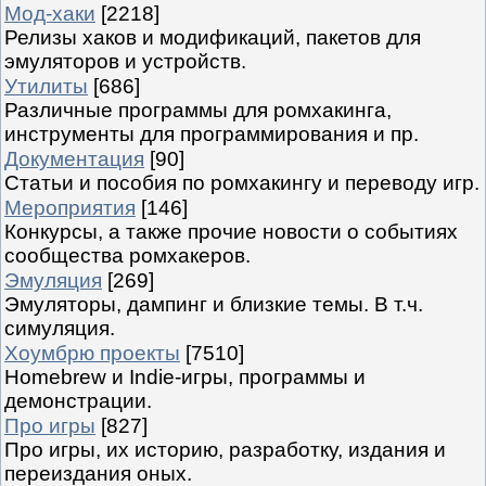
Мод-хаки
[2218]
Релизы хаков и модификаций, пакетов для
эмуляторов и устройств.
Утилиты
[686]
Различные программы для ромхакинга,
инструменты для программирования и пр.
Документация
[90]
Статьи и пособия по ромхакингу и переводу игр.
Мероприятия
[146]
Конкурсы, а также прочие новости о событиях
сообщества ромхакеров.
Эмуляция
[269]
Эмуляторы, дампинг и близкие темы. В т.ч.
симуляция.
Хоумбрю проекты
[7510]
Homebrew и Indie-игры, программы и
демонстрации.
Про игры
[827]
Про игры, их историю, разработку, издания и
переиздания оных.