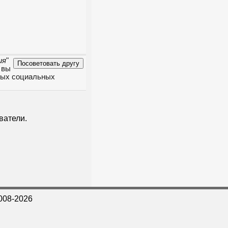
ия
"
 вы
чных социальных
ватели.
008-2026