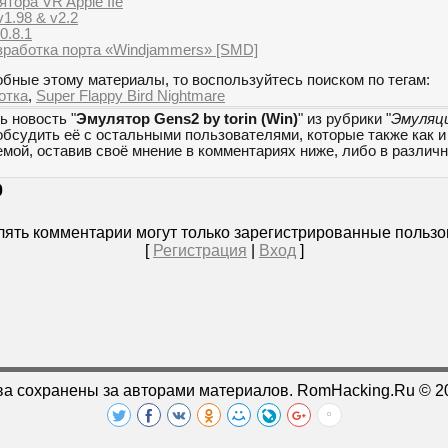
тора VR Apple IIe
1.98 & v2.2
0.8.1
работка порта «Windjammers» [SMD]
бные этому материалы, то воспользуйтесь поиском по тегам:
отка
,
Super Flappy Bird Nightmare
ь новость "
Эмулятор Gens2 by torin (Win)
" из рубрики "
Эмуляц
обсудить её с остальными пользователями, которые также как и
емой, оставив своё мнение в комментариях ниже, либо в разли
0
ять комментарии могут только зарегистрированные пользо
[
Регистрация
|
Вход
]
ва сохранены за авторами материалов. RomHacking.Ru © 2