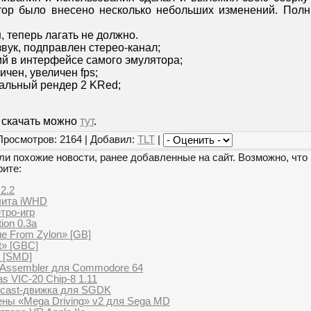
тор было внесено несколько небольших изменений. Полн
, теперь лагать не должно.
вук, подправлен стерео-канал;
й в интерфейсе самого эмулятора;
чен, увеличен fps;
альный рендер 2 KRed;
и скачать можно
тут
.
Просмотров: 2164 | Добавил:
TLT
|
и похожие новости, ранее добавленные на сайт. Возможно, что 
рите:
2.2
лита iWHD
тро-игр
ion 0.3a
e From Zylon» [GB]
t» [GBC]
2 [SMD]
e Assembler для Commodore 64
s VIC-20 Chip-8 1.11
ycast-движка для SGDK
ны «Mega Driving» v2 для Sega MD