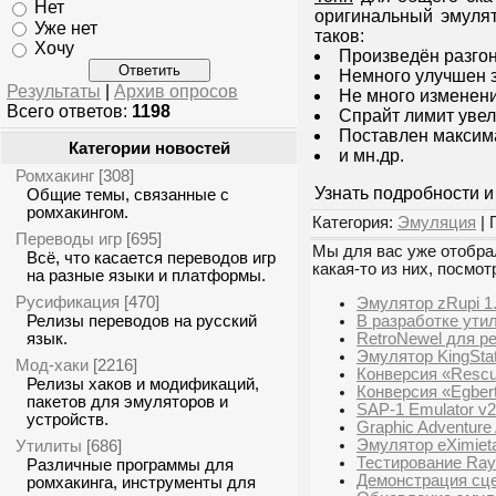
Нет
оригинальный эмуля
Уже нет
таков:
Хочу
Произведён разгон
Немного улучшен з
Результаты
|
Архив опросов
Не много изменени
Всего ответов:
1198
Спрайт лимит увели
Поставлен максим
Категории новостей
и мн.др.
Ромхакинг
[308]
Узнать подробности 
Общие темы, связанные с
ромхакингом.
Категория:
Эмуляция
| 
Переводы игр
[695]
Мы для вас уже отобрал
Всё, что касается переводов игр
какая-то из них, посмот
на разные языки и платформы.
Русификация
[470]
Эмулятор zRupi 1.
В разработке ути
Релизы переводов на русский
RetroNewel для ре
язык.
Эмулятор KingStat
Мод-хаки
[2216]
Конверсия «Rescu
Релизы хаков и модификаций,
Конверсия «Egber
пакетов для эмуляторов и
SAP-1 Emulator v
устройств.
Graphic Adventur
Эмулятор eXimieta
Утилиты
[686]
Тестирование Ra
Различные программы для
Демонстрация сце
ромхакинга, инструменты для