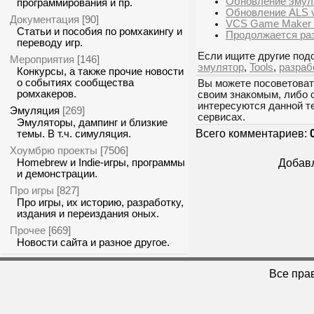
Обновление эмуля
программирования и пр.
Обновление ALS v
Документация
[90]
VCS Game Maker 
Статьи и пособия по ромхакингу и
Продолжается раз
переводу игр.
Если ищите другие подо
Мероприятия
[146]
эмулятор
,
Tools
,
разраб
Конкурсы, а также прочие новости
о событиях сообщества
Вы можете посоветоват
ромхакеров.
своим знакомым, либо 
интересуются данной т
Эмуляция
[269]
сервисах.
Эмуляторы, дампинг и близкие
Всего комментариев:
темы. В т.ч. симуляция.
Хоумбрю проекты
[7506]
Homebrew и Indie-игры, программы
Добавл
и демонстрации.
Про игры
[827]
Про игры, их историю, разработку,
издания и переиздания оных.
Прочее
[669]
Новости сайта и разное другое.
Все пра