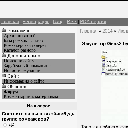
Главная
|
Регистрация
|
Вход
|
RSS
|
PDA-версия
Ромхакинг:
Главная
»
2014
»
Июл
Архив новостей
База ромхак-файлов
Эмулятор Gens2 by 
Ромхакерская галерея
Каталог разного
Дополнительно:
Поиск по сайту
Зарубежный ромхакинг
Новости эмуляции
Cайт:
Информация о сайте
Общение:
Форум
Комментарии к материалам
Наш опрос
Состоите ли вы в какой-нибудь
группе ромхакеров?
Да
Torin
для общего ска