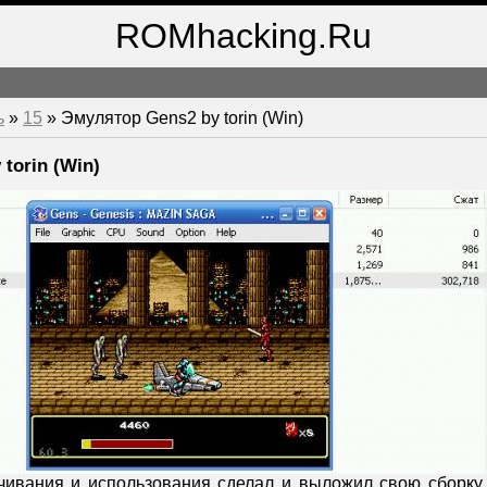
ROMhacking.Ru
ь
»
15
» Эмулятор Gens2 by torin (Win)
torin (Win)
чивания и использования сделал и выложил свою сборк