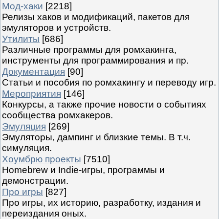
Мод-хаки
[2218]
Релизы хаков и модификаций, пакетов для
эмуляторов и устройств.
Утилиты
[686]
Различные программы для ромхакинга,
инструменты для программирования и пр.
Документация
[90]
Статьи и пособия по ромхакингу и переводу игр.
Мероприятия
[146]
Конкурсы, а также прочие новости о событиях
сообщества ромхакеров.
Эмуляция
[269]
Эмуляторы, дампинг и близкие темы. В т.ч.
симуляция.
Хоумбрю проекты
[7510]
Homebrew и Indie-игры, программы и
демонстрации.
Про игры
[827]
Про игры, их историю, разработку, издания и
переиздания оных.