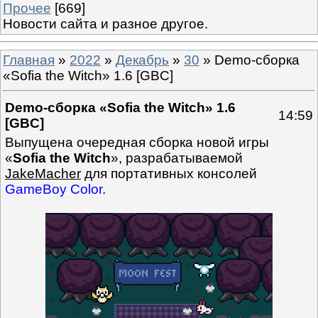
Прочее
[669]
Новости сайта и разное другое.
Главная
»
2022
»
Декабрь
»
30
» Demo-сборка
«Sofia the Witch» 1.6 [GBC]
Demo-сборка «Sofia the Witch» 1.6
14:59
[GBC]
Выпущена очередная сборка новой игры
«
Sofia the Witch
», разрабатываемой
JakeMacher
для портативных консолей
GameBoy Color
.