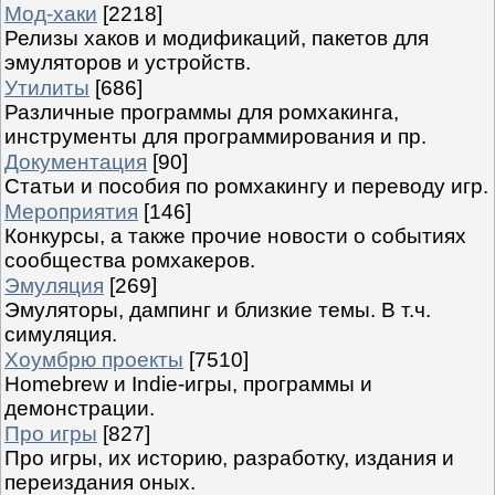
Мод-хаки
[2218]
Релизы хаков и модификаций, пакетов для
эмуляторов и устройств.
Утилиты
[686]
Различные программы для ромхакинга,
инструменты для программирования и пр.
Документация
[90]
Статьи и пособия по ромхакингу и переводу игр.
Мероприятия
[146]
Конкурсы, а также прочие новости о событиях
сообщества ромхакеров.
Эмуляция
[269]
Эмуляторы, дампинг и близкие темы. В т.ч.
симуляция.
Хоумбрю проекты
[7510]
Homebrew и Indie-игры, программы и
демонстрации.
Про игры
[827]
Про игры, их историю, разработку, издания и
переиздания оных.