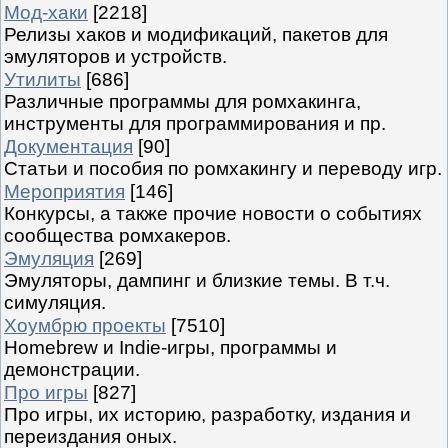
Мод-хаки
[2218]
Релизы хаков и модификаций, пакетов для
эмуляторов и устройств.
Утилиты
[686]
Различные программы для ромхакинга,
инструменты для программирования и пр.
Документация
[90]
Статьи и пособия по ромхакингу и переводу игр.
Мероприятия
[146]
Конкурсы, а также прочие новости о событиях
сообщества ромхакеров.
Эмуляция
[269]
Эмуляторы, дампинг и близкие темы. В т.ч.
симуляция.
Хоумбрю проекты
[7510]
Homebrew и Indie-игры, программы и
демонстрации.
Про игры
[827]
Про игры, их историю, разработку, издания и
переиздания оных.