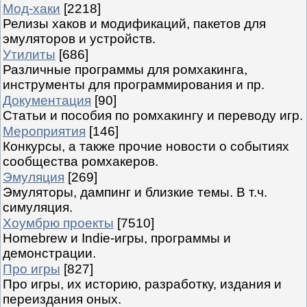
Мод-хаки
[2218]
Релизы хаков и модификаций, пакетов для
эмуляторов и устройств.
Утилиты
[686]
Различные программы для ромхакинга,
инструменты для программирования и пр.
Документация
[90]
Статьи и пособия по ромхакингу и переводу игр.
Мероприятия
[146]
Конкурсы, а также прочие новости о событиях
сообщества ромхакеров.
Эмуляция
[269]
Эмуляторы, дампинг и близкие темы. В т.ч.
симуляция.
Хоумбрю проекты
[7510]
Homebrew и Indie-игры, программы и
демонстрации.
Про игры
[827]
Про игры, их историю, разработку, издания и
переиздания оных.