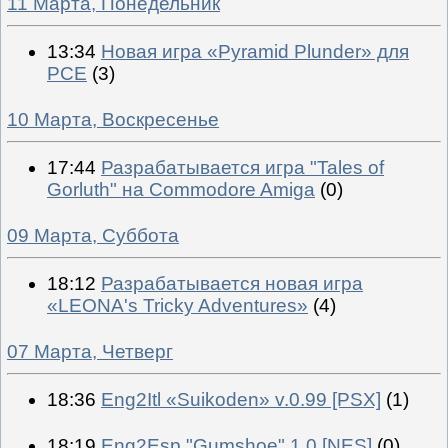
11 Марта, Понедельник
13:34
Новая игра «Pyramid Plunder» для
PCE
(3)
10 Марта, Воскресенье
17:44
Разрабатывается игра "Tales of
Gorluth" на Commodore Amiga
(0)
09 Марта, Суббота
18:12
Разрабатывается новая игра
«LEONA's Tricky Adventures»
(4)
07 Марта, Четверг
18:36
Eng2Itl «Suikoden» v.0.99 [PSX]
(1)
18:19
Eng2Esp "Gumshoe" 1.0 [NES]
(0)