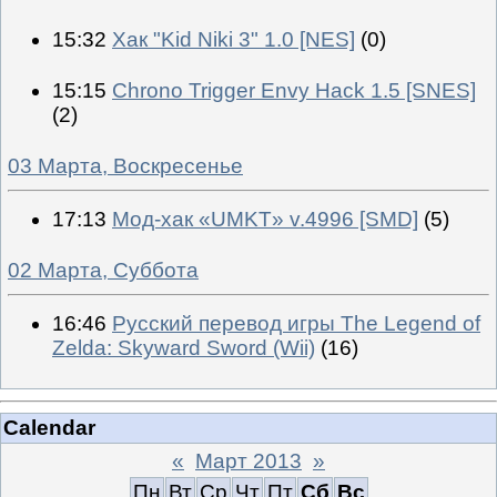
15:32
Хак "Kid Niki 3" 1.0 [NES]
(0)
15:15
Chrono Trigger Envy Hack 1.5 [SNES]
(2)
03 Марта, Воскресенье
17:13
Мод-хак «UMKT» v.4996 [SMD]
(5)
02 Марта, Суббота
16:46
Русский перевод игры The Legend of
Zelda: Skyward Sword (Wii)
(16)
Calendar
«
Март 2013
»
Пн
Вт
Ср
Чт
Пт
Сб
Вс