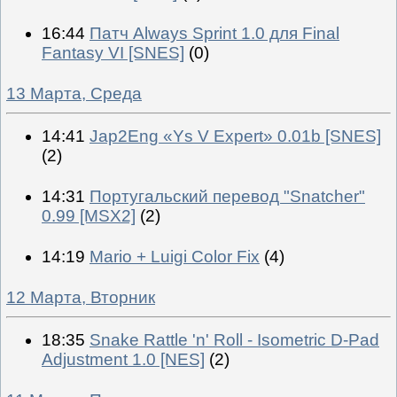
16:44
Патч Always Sprint 1.0 для Final
Fantasy VI [SNES]
(0)
13 Марта, Среда
14:41
Jap2Eng «Ys V Expert» 0.01b [SNES]
(2)
14:31
Португальский перевод "Snatcher"
0.99 [MSX2]
(2)
14:19
Mario + Luigi Color Fix
(4)
12 Марта, Вторник
18:35
Snake Rattle 'n' Roll - Isometric D-Pad
Adjustment 1.0 [NES]
(2)