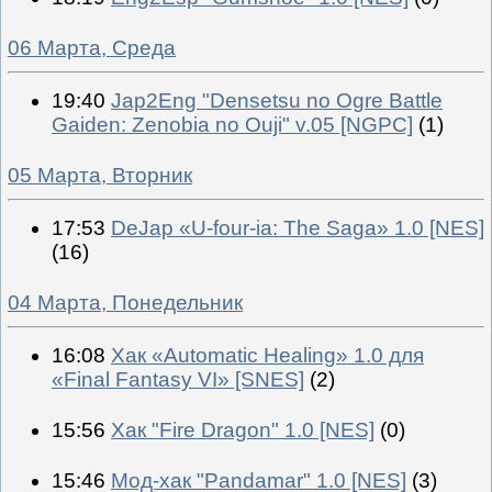
06 Марта, Среда
19:40
Jap2Eng "Densetsu no Ogre Battle
Gaiden: Zenobia no Ouji" v.05 [NGPC]
(1)
05 Марта, Вторник
17:53
DeJap «U-four-ia: The Saga» 1.0 [NES]
(16)
04 Марта, Понедельник
16:08
Хак «Automatic Healing» 1.0 для
«Final Fantasy VI» [SNES]
(2)
15:56
Хак "Fire Dragon" 1.0 [NES]
(0)
15:46
Мод-хак "Pandamar" 1.0 [NES]
(3)