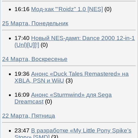
16:16
Мод-хак "'Roidz" 1.0 [NES]
(0)
25 Марта, Понедельник
17:40
Новый NES-дамп: Dance 2000 12-in-1
(Unl)[U][!]
(0)
24 Марта, Воскресенье
19:36
Анонс «Duck Tales Remastered» на
XBLA, PSN и WiiU
(3)
16:09
Анонс «Sturmwind» для Sega
Dreamcast
(0)
22 Марта, Пятница
23:47
В разработке «My Little Pony Spike’s
Story» [SMD]
(3)