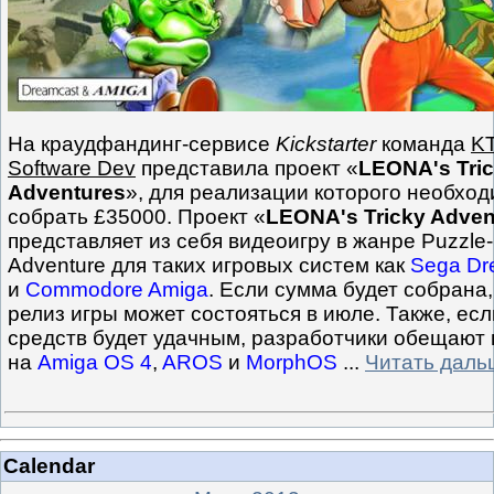
На краудфандинг-сервисе
Kickstarter
команда
K
Software Dev
представила проект «
LEONA's Tri
Adventures
», для реализации которого необхо
собрать £35000. Проект «
LEONA's Tricky Adven
представляет из себя видеоигру в жанре Puzzle-
Adventure для таких игровых систем как
Sega Dr
и
Commodore Amiga
. Если сумма будет собрана,
релиз игры может состояться в июле. Также, есл
средств будет удачным, разработчики обещают
на
Amiga OS 4
,
AROS
и
MorphOS
...
Читать даль
Calendar