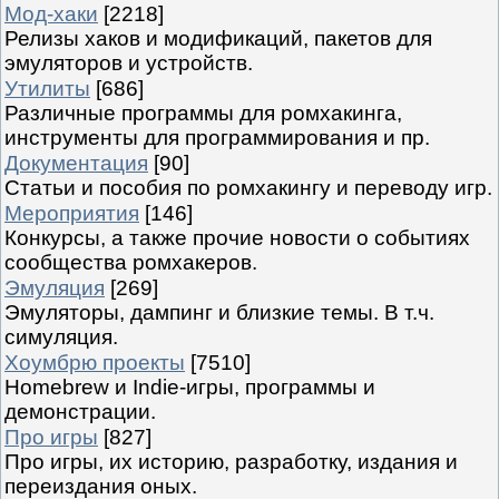
Мод-хаки
[2218]
Релизы хаков и модификаций, пакетов для
эмуляторов и устройств.
Утилиты
[686]
Различные программы для ромхакинга,
инструменты для программирования и пр.
Документация
[90]
Статьи и пособия по ромхакингу и переводу игр.
Мероприятия
[146]
Конкурсы, а также прочие новости о событиях
сообщества ромхакеров.
Эмуляция
[269]
Эмуляторы, дампинг и близкие темы. В т.ч.
симуляция.
Хоумбрю проекты
[7510]
Homebrew и Indie-игры, программы и
демонстрации.
Про игры
[827]
Про игры, их историю, разработку, издания и
переиздания оных.