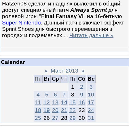
HatZen08
сделал и на днях выложил в общий
доступ специальный патч
Always Sprint
для
ролевой игры "
Final Fantasy VI
" на 16-битную
Super Nintendo
. Данный патч включает эффект
Sprint Shoes для быстрого перемещения в
городах и подземельях
...
Читать дальше »
Calendar
«
Март 2013
»
Пн
Вт
Ср
Чт
Пт
Сб
Вс
1
2
3
4
5
6
7
8
9
10
11
12
13
14
15
16
17
18
19
20
21
22
23
24
25
26
27
28
29
30
31