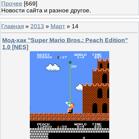
Прочее
[669]
Новости сайта и разное другое.
Главная
»
2013
»
Март
»
14
Мод-хак "Super Mario Bros.: Peach Edition"
1.0 [NES]