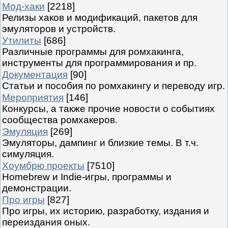
Мод-хаки
[2218]
Релизы хаков и модификаций, пакетов для
эмуляторов и устройств.
Утилиты
[686]
Различные программы для ромхакинга,
инструменты для программирования и пр.
Документация
[90]
Статьи и пособия по ромхакингу и переводу игр.
Мероприятия
[146]
Конкурсы, а также прочие новости о событиях
сообщества ромхакеров.
Эмуляция
[269]
Эмуляторы, дампинг и близкие темы. В т.ч.
симуляция.
Хоумбрю проекты
[7510]
Homebrew и Indie-игры, программы и
демонстрации.
Про игры
[827]
Про игры, их историю, разработку, издания и
переиздания оных.