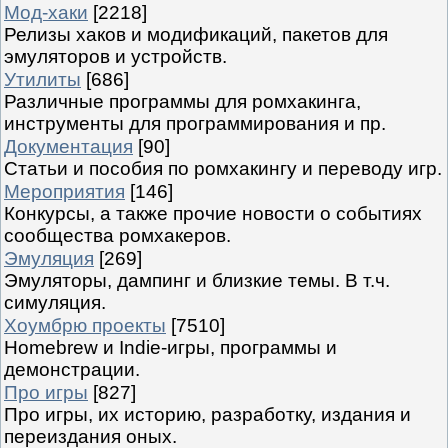
Мод-хаки
[2218]
Релизы хаков и модификаций, пакетов для
эмуляторов и устройств.
Утилиты
[686]
Различные программы для ромхакинга,
инструменты для программирования и пр.
Документация
[90]
Статьи и пособия по ромхакингу и переводу игр.
Мероприятия
[146]
Конкурсы, а также прочие новости о событиях
сообщества ромхакеров.
Эмуляция
[269]
Эмуляторы, дампинг и близкие темы. В т.ч.
симуляция.
Хоумбрю проекты
[7510]
Homebrew и Indie-игры, программы и
демонстрации.
Про игры
[827]
Про игры, их историю, разработку, издания и
переиздания оных.