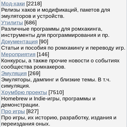
Мод-хаки
[2218]
Релизы хаков и модификаций, пакетов для
эмуляторов и устройств.
Утилиты
[686]
Различные программы для ромхакинга,
инструменты для программирования и пр.
Документация
[90]
Статьи и пособия по ромхакингу и переводу игр.
Мероприятия
[146]
Конкурсы, а также прочие новости о событиях
сообщества ромхакеров.
Эмуляция
[269]
Эмуляторы, дампинг и близкие темы. В т.ч.
симуляция.
Хоумбрю проекты
[7510]
Homebrew и Indie-игры, программы и
демонстрации.
Про игры
[827]
Про игры, их историю, разработку, издания и
переиздания оных.