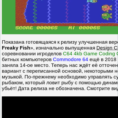
Показана готовящаяся к релизу улучшенная вер
Freaky Fish
», изначально выпущенная
Design C
соревновании игроделов
C64 4kb Game Coding C
битных компьютеров
Commodore 64
ещё в 2018 
заняла 14-ое место. Теперь нас ждёт её отточе
вариант с переписанной основой, некоторыми 
музыкой. По-прежнему необходимо управлять 
рыбаком, который ловит рыбу с помощью динами
убьёт! Дата релиза не обозначена. Смотрите ви