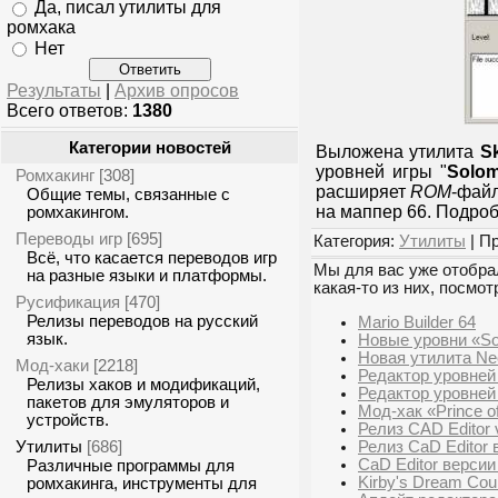
Да, писал утилиты для
ромхака
Нет
Результаты
|
Архив опросов
Всего ответов:
1380
Категории новостей
Выложена утилита
Sk
уровней игры "
Solom
Ромхакинг
[308]
расширяет
ROM
-файл
Общие темы, связанные с
на маппер 66. Подроб
ромхакингом.
Переводы игр
[695]
Категория:
Утилиты
| П
Всё, что касается переводов игр
Мы для вас уже отобрал
на разные языки и платформы.
какая-то из них, посмот
Русификация
[470]
Релизы переводов на русский
Mario Builder 64
язык.
Новые уровни «So
Новая утилита Ne
Мод-хаки
[2218]
Редактор уровней 
Релизы хаков и модификаций,
Редактор уровней 
пакетов для эмуляторов и
Мод-хак «Prince of
устройств.
Релиз CAD Editor 
Утилиты
Релиз CaD Editor 
[686]
CaD Editor версии
Различные программы для
Kirby's Dream Cour
ромхакинга, инструменты для