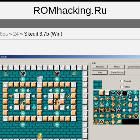
ROMhacking.Ru
брь
»
24
» Skedit 3.7b (Win)