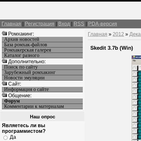
Главная
|
Регистрация
|
Вход
|
RSS
|
PDA-версия
Ромхакинг:
Главная
»
2012
»
Дека
Архив новостей
База ромхак-файлов
Skedit 3.7b (Win)
Ромхакерская галерея
Каталог разного
Дополнительно:
Поиск по сайту
Зарубежный ромхакинг
Новости эмуляции
Cайт:
Информация о сайте
Общение:
Форум
Комментарии к материалам
Наш опрос
Являетесь ли вы
программистом?
Да