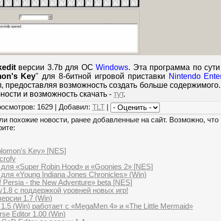
edit
версии 3.7b для ОС
Windows
. Эта программа по сут
on's Key
" для 8-битной игровой приставки
Nintendo Ente
, предоставляя возможность создать больше содержимого.
ности и возможность скачать -
тут
.
росмотров: 1629 | Добавил:
TLT
|
и похожие новости, ранее добавленные на сайт. Возможно, что 
рите:
lomon's Key» [NES]
crofy
для «Super Robin Hood» и «Goonies 2» [NES]
для «Young Indiana Jones Chronicles» (Win)
 Persia - the New Adventure» beta [NES]
v1.8 с поддержкой уровней новых игр!
версии 1.7 (Win)
 1.5 (Win) работает с «MegaMen 4» и «The Little Mermaid»
se Editor 1.00 (Win)