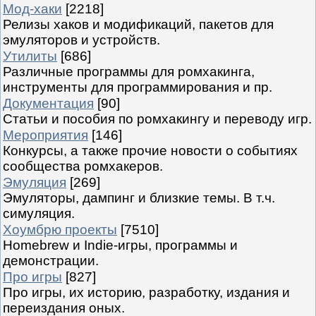
Мод-хаки
[2218]
Релизы хаков и модификаций, пакетов для
эмуляторов и устройств.
Утилиты
[686]
Различные программы для ромхакинга,
инструменты для программирования и пр.
Документация
[90]
Статьи и пособия по ромхакингу и переводу игр.
Мероприятия
[146]
Конкурсы, а также прочие новости о событиях
сообщества ромхакеров.
Эмуляция
[269]
Эмуляторы, дампинг и близкие темы. В т.ч.
симуляция.
Хоумбрю проекты
[7510]
Homebrew и Indie-игры, программы и
демонстрации.
Про игры
[827]
Про игры, их историю, разработку, издания и
переиздания оных.