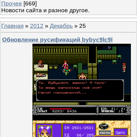
Прочее
[669]
Новости сайта и разное другое.
Главная
»
2012
»
Декабрь
»
25
Обновление русификаций bybyc9lc9l