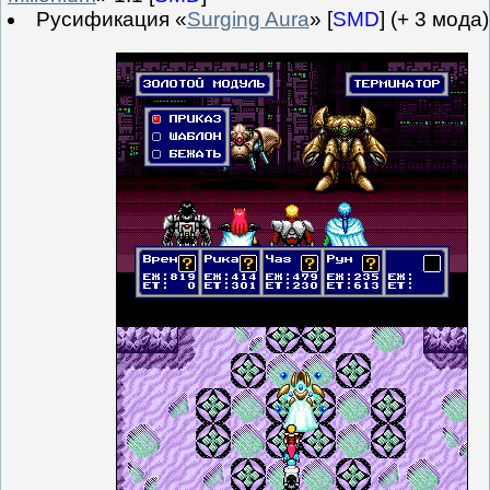
Русификация «
Surging Aura
» [
SMD
] (+ 3 мода)