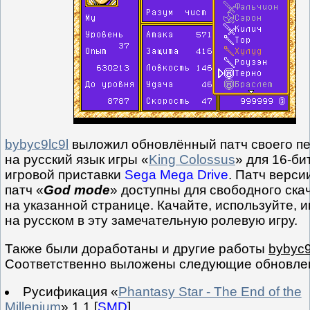
bybyc9lc9l
выложил обновлённый патч своего п
на русский язык игры «
King Colossus
» для 16-би
игровой приставки
Sega Mega Drive
. Патч версии
патч «
God mode
» доступны для свободного ска
на указанной странице. Качайте, используйте, и
на русском в эту замечательную ролевую игру.
Также были доработаны и другие работы
bybyc9
Соответственно выложены следующие обновле
Русификация «
Phantasy Star - The End of the
Millenium
» 1.1 [
SMD
]