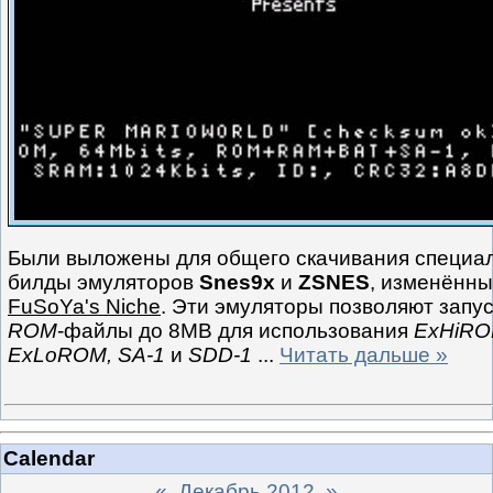
Были выложены для общего скачивания специа
билды эмуляторов
Snes9x
и
ZSNES
, изменённ
FuSoYa's Niche
. Эти эмуляторы позволяют запу
ROM
-файлы до 8MB для использования
ExHiRO
ExLoROM, SA-1
и
SDD-1
...
Читать дальше »
Calendar
«
Декабрь 2012
»