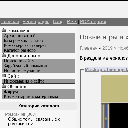
Главная
|
Регистрация
|
Вход
|
RSS
|
PDA-версия
Ромхакинг:
Архив новостей
Новые игры и 
База ромхак-файлов
Ромхакерская галерея
Главная
»
2019
»
Ноя
Каталог разного
Дополнительно:
В разделе материалов
Поиск по сайту
Зарубежный ромхакинг
Mockup «Teenage Mu
Новости эмуляции
Cайт:
Информация о сайте
Общение:
Форум
Комментарии к материалам
Категории каталога
Ромхакинг
[308]
Общие темы, связанные с
ромхакингом.