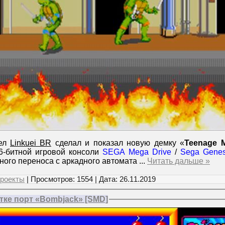
дел
Linkuei BR
сделал и показал новую демку «
Teenage M
6-битной игровой консоли
SEGA Mega Drive
/
Sega Genes
ного переноса с аркадного автомата
...
Читать дальше »
роекты
| Просмотров: 1554 | Дата:
26.11.2019
тке порт «Bombjack» [SMD]