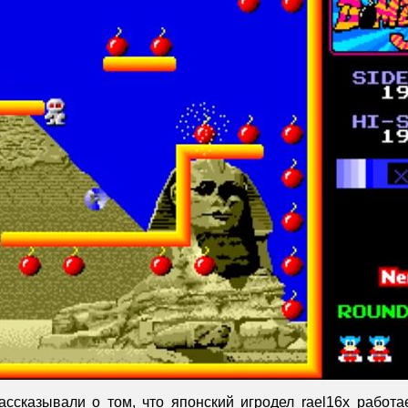
ссказывали о том, что японский игродел
rael16x
работае