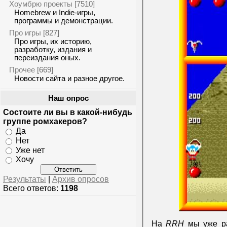
Хоумбрю проекты
[7510]
Homebrew и Indie-игры,
программы и демонстрации.
Про игры
[827]
Про игры, их историю,
разработку, издания и
переиздания оных.
Прочее
[669]
Новости сайта и разное другое.
Наш опрос
Состоите ли вы в какой-нибудь
группе ромхакеров?
Да
Нет
Уже нет
Хочу
Результаты
|
Архив опросов
Всего ответов:
1198
На
RRH
мы уже ра