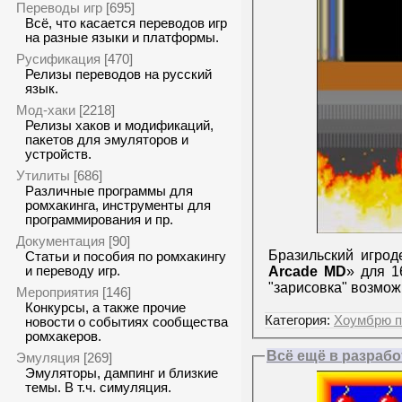
Переводы игр
[695]
Всё, что касается переводов игр
на разные языки и платформы.
Русификация
[470]
Релизы переводов на русский
язык.
Мод-хаки
[2218]
Релизы хаков и модификаций,
пакетов для эмуляторов и
устройств.
Утилиты
[686]
Различные программы для
ромхакинга, инструменты для
программирования и пр.
Документация
[90]
Бразильский игро
Статьи и пособия по ромхакингу
Arcade MD
» для 1
и переводу игр.
"зарисовка" возмож
Мероприятия
[146]
Конкурсы, а также прочие
Категория:
Хоумбрю п
новости о событиях сообщества
ромхакеров.
Всё ещё в разрабо
Эмуляция
[269]
Эмуляторы, дампинг и близкие
темы. В т.ч. симуляция.