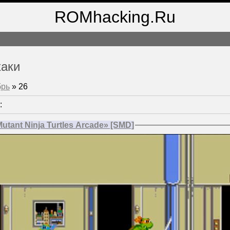
ROMhacking.Ru
хаки
брь
»
26
:
tant Ninja Turtles Arcade» [SMD]