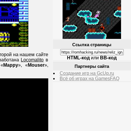
Ссылка страницы
оторой на нашем сайте
HTML-код
или
BB-код
зработана
Locomalito
в
 «
Mappy
», «
Mouser
»,
Партнеры сайта
Создание игр на GcUp.ru
Всё об играх на GamesFAQ