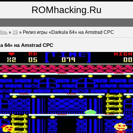
ROMhacking.Ru
брь
»
19
» Релиз игры «Darkula 64» на Amstrad CPC
la 64» на Amstrad CPC