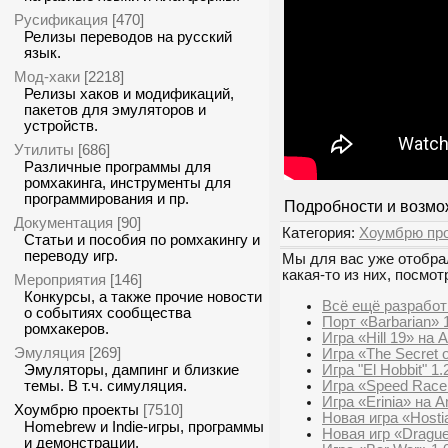
Русификация
[470]
Релизы переводов на русский
язык.
Мод-хаки
[2218]
Релизы хаков и модификаций,
пакетов для эмуляторов и
устройств.
Утилиты
[686]
Различные программы для
ромхакинга, инструменты для
программирования и пр.
Подробности и возмо
Документация
[90]
Категория:
Хоумбрю пр
Статьи и пособия по ромхакингу и
переводу игр.
Мы для вас уже отобрал
какая-то из них, посмот
Мероприятия
[146]
Конкурсы, а также прочие новости
Всё ещё разработ
о событиях сообщества
Порт «Barbarian» 1
ромхакеров.
Игра «Hill 19» на
Эмуляция
[269]
Игра «The Secret 
Игра "El Hobbit" 1
Эмуляторы, дампинг и близкие
Игра «Speed Race
темы. В т.ч. симуляция.
Игра «Erinia» на 
Хоумбрю проекты
[7510]
Новая игра «Host
Homebrew и Indie-игры, программы
Новая игр «Dragu
и демонстрации.