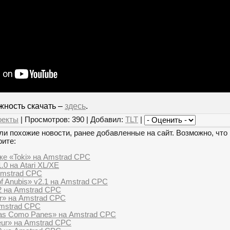
жность скачать –
здесь
.
оекты
| Просмотров: 390 | Добавил:
TLT
|
и похожие новости, ранее добавленные на сайт. Возможно, что 
рите:
ке «Toki» на Amstrad CPC
.0 на Atari XL/XE
 Amstrad CPC
of Anubis» v2.1 на Amstrad CPC
.2 на Amstrad CPC
r» на Amstrad CPC
Amstrad CPC
ias Como Panes» на Amstrad CPC
eur» на Amstrad CPC