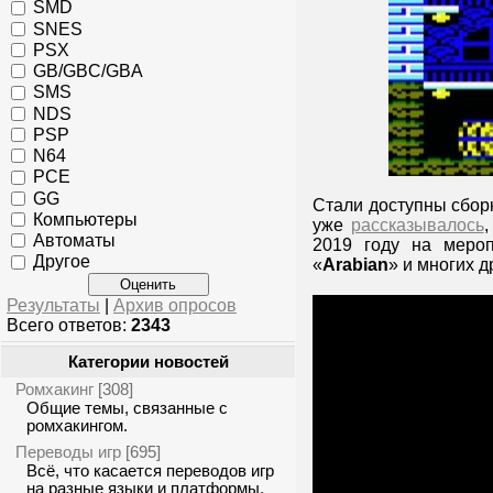
SMD
SNES
PSX
GB/GBC/GBA
SMS
NDS
PSP
N64
PCE
GG
Стали доступны сбор
Компьютеры
уже
рассказывалось
,
Автоматы
2019 году на меро
Другое
«
Arabian
» и многих д
Результаты
|
Архив опросов
Всего ответов:
2343
Категории новостей
Ромхакинг
[308]
Общие темы, связанные с
ромхакингом.
Переводы игр
[695]
Всё, что касается переводов игр
на разные языки и платформы.