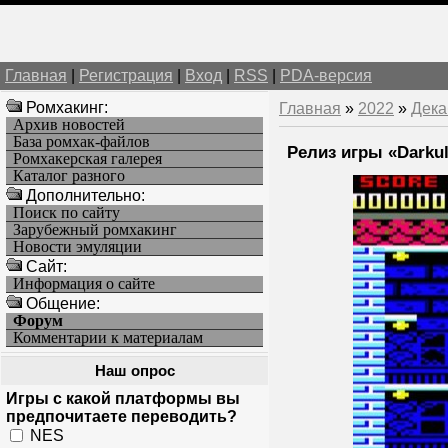
Главная
|
Регистрация
|
Вход
|
RSS
|
PDA-версия
Ромхакинг:
Главная
»
2022
»
Дека
Архив новостей
База ромхак-файлов
Релиз игры «Darku
Ромхакерская галерея
Каталог разного
Дополнительно:
Поиск по сайту
Зарубежный ромхакинг
Новости эмуляции
Cайт:
Информация о сайте
Общение:
Форум
Комментарии к материалам
Наш опрос
Игры с какой платформы вы
предпочитаете переводить?
NES