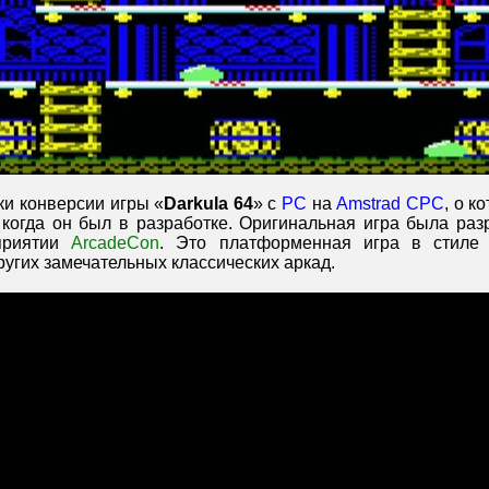
ки конверсии игры «
Darkula 64
» с
PC
на
Amstrad CPC
, о к
 когда он был в разработке. Оригинальная игра была ра
приятии
ArcadeCon
. Это платформенная игра в стиле
ругих замечательных классических аркад.