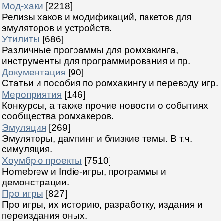
Мод-хаки
[2218]
Релизы хаков и модификаций, пакетов для
эмуляторов и устройств.
Утилиты
[686]
Различные программы для ромхакинга,
инструменты для программирования и пр.
Документация
[90]
Статьи и пособия по ромхакингу и переводу игр.
Мероприятия
[146]
Конкурсы, а также прочие новости о событиях
сообщества ромхакеров.
Эмуляция
[269]
Эмуляторы, дампинг и близкие темы. В т.ч.
симуляция.
Хоумбрю проекты
[7510]
Homebrew и Indie-игры, программы и
демонстрации.
Про игры
[827]
Про игры, их историю, разработку, издания и
переиздания оных.