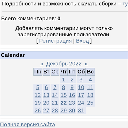
Подробности и возможность скачать сборки –
ту
Всего комментариев
:
0
Добавлять комментарии могут только
зарегистрированные пользователи.
[
Регистрация
|
Вход
]
Calendar
«
Декабрь 2022
»
Пн
Вт
Ср
Чт
Пт
Сб
Вс
1
2
3
4
5
6
7
8
9
10
11
12
13
14
15
16
17
18
19
20
21
22
23
24
25
26
27
28
29
30
31
Полная версия сайта