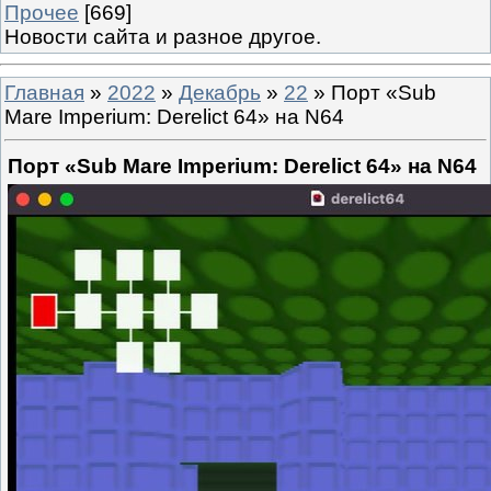
Прочее
[669]
Новости сайта и разное другое.
Главная
»
2022
»
Декабрь
»
22
» Порт «Sub
Mare Imperium: Derelict 64» на N64
Порт «Sub Mare Imperium: Derelict 64» на N64