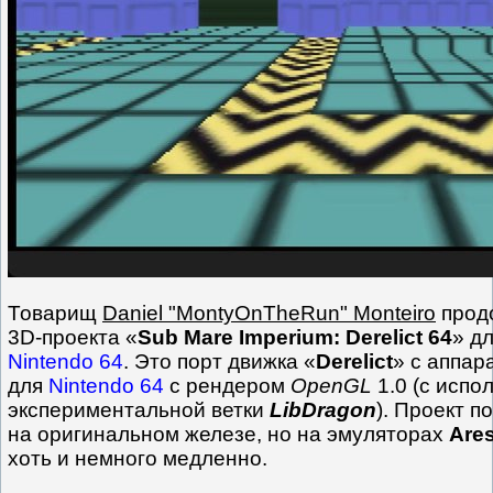
Товарищ
Daniel "MontyOnTheRun" Monteiro
прод
3D-проекта «
Sub Mare Imperium: Derelict 64
» д
Nintendo 64
. Это порт движка «
Derelict
» с аппа
для
Nintendo 64
с рендером
OpenGL
1.0 (с испо
экспериментальной ветки
LibDragon
). Проект п
на оригинальном железе, но на эмуляторах
Are
хоть и немного медленно.