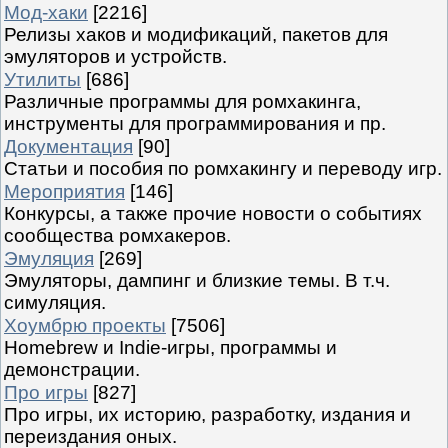
Мод-хаки
[2216]
Релизы хаков и модификаций, пакетов для
эмуляторов и устройств.
Утилиты
[686]
Различные программы для ромхакинга,
инструменты для программирования и пр.
Документация
[90]
Статьи и пособия по ромхакингу и переводу игр.
Мероприятия
[146]
Конкурсы, а также прочие новости о событиях
сообщества ромхакеров.
Эмуляция
[269]
Эмуляторы, дампинг и близкие темы. В т.ч.
симуляция.
Хоумбрю проекты
[7506]
Homebrew и Indie-игры, программы и
демонстрации.
Про игры
[827]
Про игры, их историю, разработку, издания и
переиздания оных.