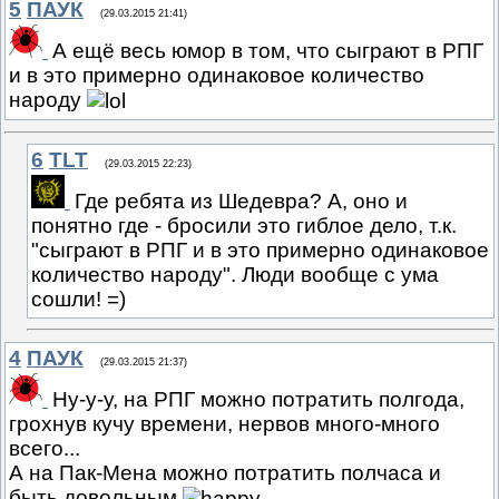
5
ПАУК
(29.03.2015 21:41)
А ещё весь юмор в том, что сыграют в РПГ
и в это примерно одинаковое количество
народу
6
TLT
(29.03.2015 22:23)
Где ребята из Шедевра? А, оно и
понятно где - бросили это гиблое дело, т.к.
"сыграют в РПГ и в это примерно одинаковое
количество народу". Люди вообще с ума
сошли! =)
4
ПАУК
(29.03.2015 21:37)
Ну-у-у, на РПГ можно потратить полгода,
грохнув кучу времени, нервов много-много
всего...
А на Пак-Мена можно потратить полчаса и
быть довольным