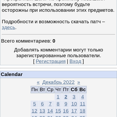
вероятность встречи, поэтому будьте
осторожны при использовании этих предметов.
Подробности и возможность скачать патч –
здесь
.
Всего комментариев
:
0
Добавлять комментарии могут только
зарегистрированные пользователи.
[
Регистрация
|
Вход
]
Calendar
«
Декабрь 2022
»
Пн
Вт
Ср
Чт
Пт
Сб
Вс
1
2
3
4
5
6
7
8
9
10
11
12
13
14
15
16
17
18