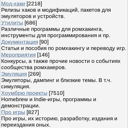
Мод-хаки
[2218]
Релизы хаков и модификаций, пакетов для
эмуляторов и устройств.
Утилиты
[686]
Различные программы для ромхакинга,
инструменты для программирования и пр.
Документация
[90]
Статьи и пособия по ромхакингу и переводу игр.
Мероприятия
[146]
Конкурсы, а также прочие новости о событиях
сообщества ромхакеров.
Эмуляция
[269]
Эмуляторы, дампинг и близкие темы. В т.ч.
симуляция.
Хоумбрю проекты
[7510]
Homebrew и Indie-игры, программы и
демонстрации.
Про игры
[827]
Про игры, их историю, разработку, издания и
переиздания оных.