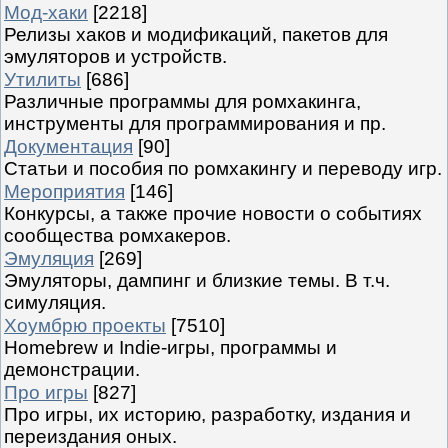
Мод-хаки
[2218]
Релизы хаков и модификаций, пакетов для
эмуляторов и устройств.
Утилиты
[686]
Различные программы для ромхакинга,
инструменты для программирования и пр.
Документация
[90]
Статьи и пособия по ромхакингу и переводу игр.
Мероприятия
[146]
Конкурсы, а также прочие новости о событиях
сообщества ромхакеров.
Эмуляция
[269]
Эмуляторы, дампинг и близкие темы. В т.ч.
симуляция.
Хоумбрю проекты
[7510]
Homebrew и Indie-игры, программы и
демонстрации.
Про игры
[827]
Про игры, их историю, разработку, издания и
переиздания оных.