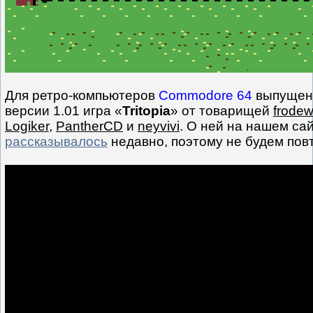
Для ретро-компьютеров
Commodore 64
выпущена
версии 1.01 игра «
Tritopia
» от товарищей
frodew
Logiker
,
PantherCD
и
neyvivi
. О ней на нашем са
рассказывалось
недавно, поэтому не будем пов