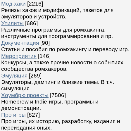
Мод-хаки
[2216]
Релизы хаков и модификаций, пакетов для
эмуляторов и устройств.
Утилиты
[686]
Различные программы для ромхакинга,
инструменты для программирования и пр.
Документация
[90]
Статьи и пособия по ромхакингу и переводу игр.
Мероприятия
[146]
Конкурсы, а также прочие новости о событиях
сообщества ромхакеров.
Эмуляция
[269]
Эмуляторы, дампинг и близкие темы. В т.ч.
симуляция.
Хоумбрю проекты
[7506]
Homebrew и Indie-игры, программы и
демонстрации.
Про игры
[827]
Про игры, их историю, разработку, издания и
переиздания оных.