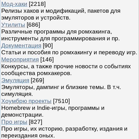
Мод-хаки
[2218]
Релизы хаков и модификаций, пакетов для
эмуляторов и устройств.
Утилиты
[686]
Различные программы для ромхакинга,
инструменты для программирования и пр.
Документация
[90]
Статьи и пособия по ромхакингу и переводу игр.
Мероприятия
[146]
Конкурсы, а также прочие новости о событиях
сообщества ромхакеров.
Эмуляция
[269]
Эмуляторы, дампинг и близкие темы. В т.ч.
симуляция.
Хоумбрю проекты
[7510]
Homebrew и Indie-игры, программы и
демонстрации.
Про игры
[827]
Про игры, их историю, разработку, издания и
переиздания оных.