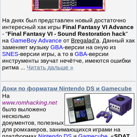
На днях был представлен новый достаточно
интересный хак игры
Final Fantasy VI Advance
- "
Final Fantasy VI - Sound Restoration hack
"
на
GameBoy Advance
от
Bregalad'а
. Данный хак
заменяет музыку
GBA
-версии на оную из
SNES
-версии игры, а то в
GBA
-версии
инструменты звучат нечётче, имеются ошибки
ритма
...
Читать дальше »
Доки по форматам Nintendo DS и Gamecube
На
www.romhacking.net
было выложено
несколько
документов, полезных
для ромхакеров, занимающихся играми на
платформах
Nintendo DS
и
Gamecube
. «
SDAT