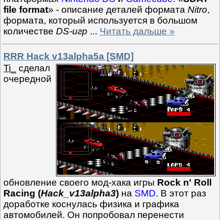
file format
» - описание деталей формата
Nitro
,
формата, который используется в большом
количестве
DS-игр
...
Читать дальше »
RRR Hack v13alpha5a [SMD]
Ti_
сделал
очередной
обновление своего мод-хака игры
Rock n' Roll
Racing (
Hack_v13alpha3
)
на
SMD
. В этот раз
доработке коснулась физика и графика
автомобилей. Он попробовал перенести