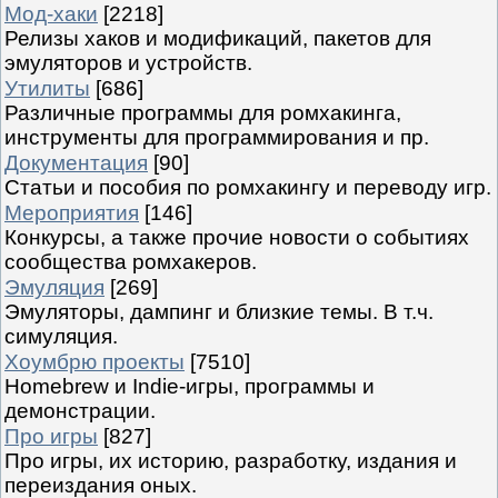
Мод-хаки
[2218]
Релизы хаков и модификаций, пакетов для
эмуляторов и устройств.
Утилиты
[686]
Различные программы для ромхакинга,
инструменты для программирования и пр.
Документация
[90]
Статьи и пособия по ромхакингу и переводу игр.
Мероприятия
[146]
Конкурсы, а также прочие новости о событиях
сообщества ромхакеров.
Эмуляция
[269]
Эмуляторы, дампинг и близкие темы. В т.ч.
симуляция.
Хоумбрю проекты
[7510]
Homebrew и Indie-игры, программы и
демонстрации.
Про игры
[827]
Про игры, их историю, разработку, издания и
переиздания оных.