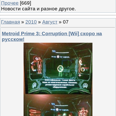
Прочее
[669]
Новости сайта и разное другое.
Главная
»
2010
»
Август
»
07
Metroid Prime 3: Corruption [Wii] скоро на
русском!