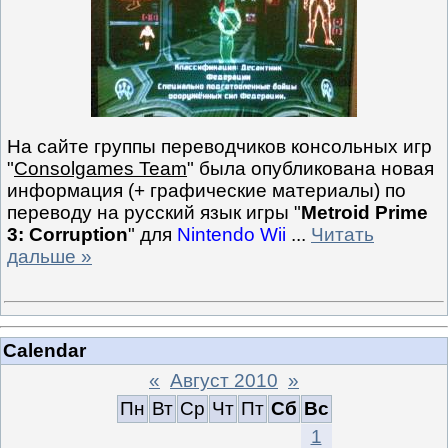
На сайте группы переводчиков консольных игр
"
Consolgames Team
" была опубликована новая
информация (+ графические материалы) по
переводу на русский язык игры "
Metroid Prime
3: Corruption
" для
Nintendo Wii
...
Читать
дальше »
Calendar
«
Август 2010
»
Пн
Вт
Ср
Чт
Пт
Сб
Вс
1