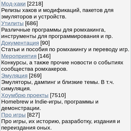
Мод-хаки
[2218]
Релизы хаков и модификаций, пакетов для
эмуляторов и устройств.
Утилиты
[686]
Различные программы для ромхакинга,
инструменты для программирования и пр.
Документация
[90]
Статьи и пособия по ромхакингу и переводу игр.
Мероприятия
[146]
Конкурсы, а также прочие новости о событиях
сообщества ромхакеров.
Эмуляция
[269]
Эмуляторы, дампинг и близкие темы. В т.ч.
симуляция.
Хоумбрю проекты
[7510]
Homebrew и Indie-игры, программы и
демонстрации.
Про игры
[827]
Про игры, их историю, разработку, издания и
переиздания оных.