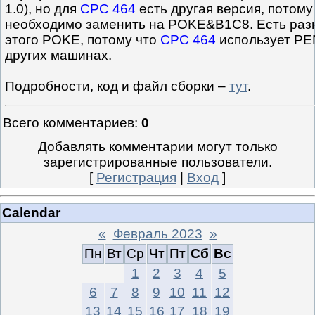
1.0), но для
CPC 464
есть другая версия, потом
необходимо заменить на POKE&B1C8. Есть раз
этого POKE, потому что
CPC 464
использует PE
других машинах.
Подробности, код и файл сборки –
тут
.
Всего комментариев
:
0
Добавлять комментарии могут только
зарегистрированные пользователи.
[
Регистрация
|
Вход
]
Calendar
«
Февраль 2023
»
Пн
Вт
Ср
Чт
Пт
Сб
Вс
1
2
3
4
5
6
7
8
9
10
11
12
13
14
15
16
17
18
19