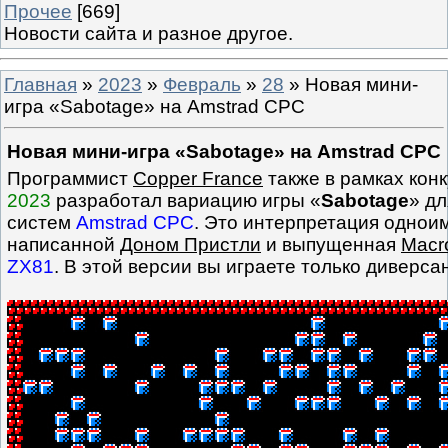
Прочее
[669]
Новости сайта и разное другое.
Главная
»
2023
»
Февраль
»
28
» Новая мини-
игра «Sabotage» на Amstrad CPC
Новая мини-игра «Sabotage» на Amstrad CPC
Программист
Copper France
также в рамках кон
2023
разработал вариацию игры «
Sabotage
» д
систем
Amstrad CPC
. Это интерпретация одноим
написанной
Доном Пристли
и выпущенная
Macr
ZX81
. В этой версии вы играете только диверса