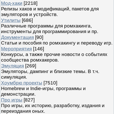
Мод-хаки
[2218]
Релизы хаков и модификаций, пакетов для
эмуляторов и устройств.
Утилиты
[686]
Различные программы для ромхакинга,
инструменты для программирования и пр.
Документация
[90]
Статьи и пособия по ромхакингу и переводу игр.
Мероприятия
[146]
Конкурсы, а также прочие новости о событиях
сообщества ромхакеров.
Эмуляция
[269]
Эмуляторы, дампинг и близкие темы. В т.ч.
симуляция.
Хоумбрю проекты
[7510]
Homebrew и Indie-игры, программы и
демонстрации.
Про игры
[827]
Про игры, их историю, разработку, издания и
переиздания оных.