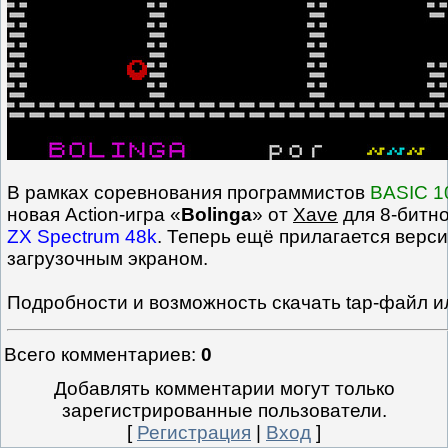
В рамках соревнования программистов
BASIC 1
новая Action-игра «
Bolinga
» от
Xave
для 8-битн
ZX Spectrum 48k
. Теперь ещё прилагается верси
загрузочным экраном.
Подробности и возможность скачать tap-файл и
Всего комментариев
:
0
Добавлять комментарии могут только
зарегистрированные пользователи.
[
Регистрация
|
Вход
]