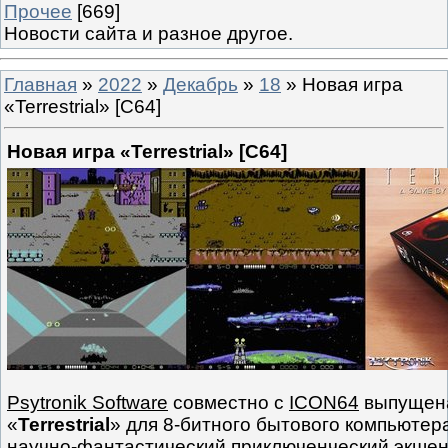
Прочее
[669]
Новости сайта и разное другое.
Главная
»
2022
»
Декабрь
»
18
» Новая игра
«Terrestrial» [C64]
Новая игра «Terrestrial» [C64]
Psytronik Software
совместно с
ICON64
выпущена
«
Terrestrial
» для 8-битного бытового компьюте
научно-фантастический приключенческий экшен