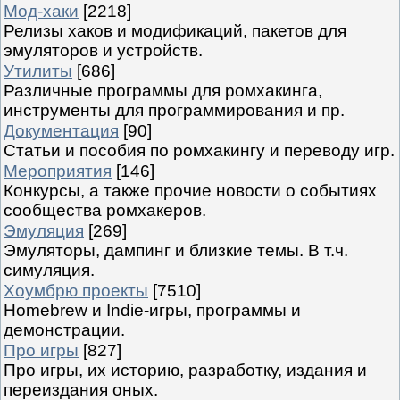
Мод-хаки
[2218]
Релизы хаков и модификаций, пакетов для
эмуляторов и устройств.
Утилиты
[686]
Различные программы для ромхакинга,
инструменты для программирования и пр.
Документация
[90]
Статьи и пособия по ромхакингу и переводу игр.
Мероприятия
[146]
Конкурсы, а также прочие новости о событиях
сообщества ромхакеров.
Эмуляция
[269]
Эмуляторы, дампинг и близкие темы. В т.ч.
симуляция.
Хоумбрю проекты
[7510]
Homebrew и Indie-игры, программы и
демонстрации.
Про игры
[827]
Про игры, их историю, разработку, издания и
переиздания оных.