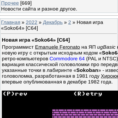
Прочее
[669]
Новости сайта и разное другое.
Главная
»
2022
»
Декабрь
»
2
» Новая игра
«Soko64» [C64]
Новая игра «Soko64» [C64]
Программист
Emanuele Feronato
на ЯП
ugBasic
новую игру с открытым исходным кодом «
Soko6
ретро-компьютеров
Commodore 64
(PAL и NTSC)
вариация классической головоломки про перед
указанные точки в лабиринте «
Sokoban
» - изве
головоломка, разработанная в 1981 году
Хирою
впервые опубликованная в декабре 1982 года.