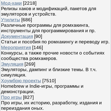
Мод-хаки
[2218]
Релизы хаков и модификаций, пакетов для
эмуляторов и устройств.
Утилиты
[686]
Различные программы для ромхакинга,
инструменты для программирования и пр.
Документация
[90]
Статьи и пособия по ромхакингу и переводу игр.
Мероприятия
[146]
Конкурсы, а также прочие новости о событиях
сообщества ромхакеров.
Эмуляция
[269]
Эмуляторы, дампинг и близкие темы. В т.ч.
симуляция.
Хоумбрю проекты
[7510]
Homebrew и Indie-игры, программы и
демонстрации.
Про игры
[827]
Про игры, их историю, разработку, издания и
переиздания оных.