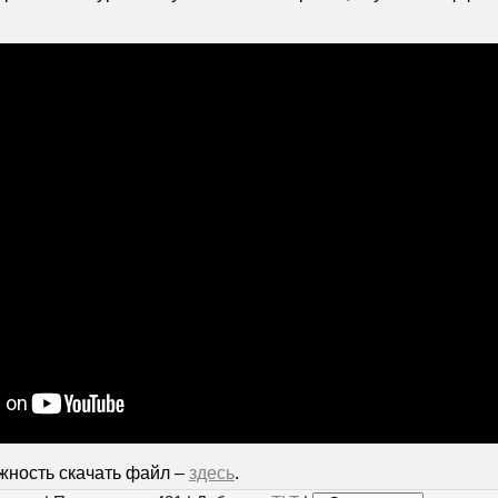
жность скачать файл –
здесь
.