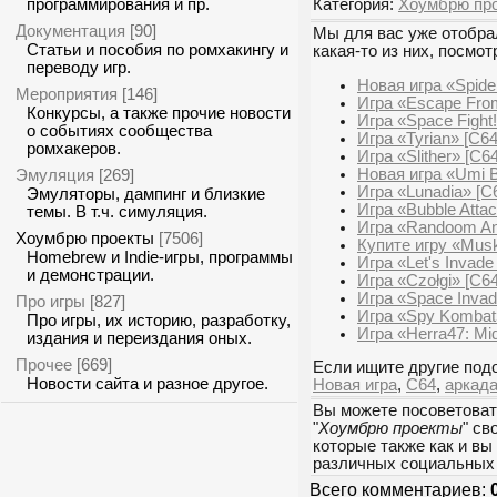
Категория:
Хоумбрю пр
программирования и пр.
Документация
[90]
Мы для вас уже отобрал
Статьи и пособия по ромхакингу и
какая-то из них, посмот
переводу игр.
Новая игра «Spide
Мероприятия
[146]
Игра «Escape Fro
Конкурсы, а также прочие новости
Игра «Space Fight!
о событиях сообщества
Игра «Tyrian» [C64
ромхакеров.
Игра «Slither» [C64
Новая игра «Umi 
Эмуляция
[269]
Игра «Lunadia» [C
Эмуляторы, дампинг и близкие
Игра «Bubble Atta
темы. В т.ч. симуляция.
Игра «Randoom Anc
Хоумбрю проекты
[7506]
Купите игру «Musk
Homebrew и Indie-игры, программы
Игра «Let's Invade
и демонстрации.
Игра «Czołgi» [C64
Игра «Space Invad
Про игры
[827]
Игра «Spy Kombat
Про игры, их историю, разработку,
Игра «Herra47: Mi
издания и переиздания оных.
Прочее
[669]
Если ищите другие подо
Новости сайта и разное другое.
Новая игра
,
C64
,
аркад
Вы можете посоветоват
"
Хоумбрю проекты
" св
которые также как и вы
различных социальных 
Всего комментариев: