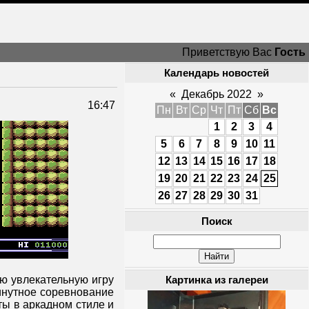
Приветствую Вас
Гость
Календарь новостей
«
Декабрь 2022
»
16:47
Пн
Вт
Ср
Чт
Пт
Сб
Вс
1
2
3
4
5
6
7
8
9
10
11
12
13
14
15
16
17
18
19
20
21
22
23
24
25
26
27
28
29
30
31
Поиск
ю увлекательную игру
Картинка из галереи
инутное соревнование
ты в аркадном стиле и