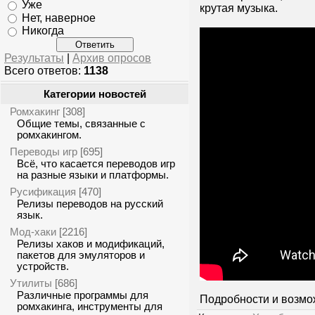
Уже
крутая музыка.
Нет, наверное
Никогда
Результаты
|
Архив опросов
Всего ответов:
1138
Категории новостей
Ромхакинг
[308]
Общие темы, связанные с
ромхакингом.
Переводы игр
[695]
Всё, что касается переводов игр
на разные языки и платформы.
Русификация
[470]
Релизы переводов на русский
язык.
Мод-хаки
[2216]
Релизы хаков и модификаций,
пакетов для эмуляторов и
устройств.
Утилиты
[686]
Различные программы для
Подробности и возмо
ромхакинга, инструменты для