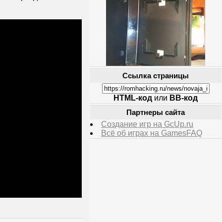
Ссылка страницы
HTML-код
или
BB-код
Партнеры сайта
Создание игр на GcUp.ru
Всё об играх на GamesFAQ