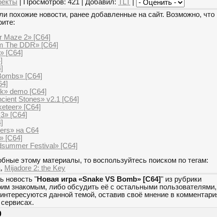
оекты
| Просмотров: 421 | Добавил:
TLT
|
и похожие новости, ранее добавленные на сайт. Возможно, что 
рите:
r Maze 2» [C64]
m The DDR» [C64]
» [C64]
]
]
Bombs» [C64]
64]
ck» demo [C64]
ient Stones» v2.1 [C64]
eteer» [C64]
 3» [C64]
]
ers» на C64
» [C64]
dsummer Festival» [C64]
бные этому материалы, то воспользуйтесь поиском по тегам:
а
,
Mijadore 2: the Key
ь новость "
Новая игра «Snake VS Bomb» [C64]
" из рубрики
оим знакомым, либо обсудить её с остальными пользователями,
 интересуются данной темой, оставив своё мнение в комментари
сервисах.
0