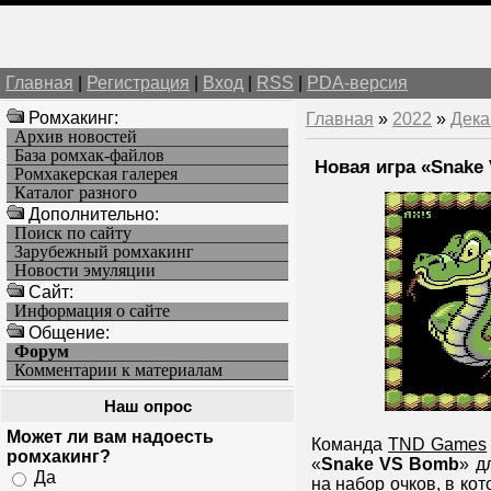
Главная
|
Регистрация
|
Вход
|
RSS
|
PDA-версия
Ромхакинг:
Главная
»
2022
»
Дека
Архив новостей
База ромхак-файлов
Новая игра «Snake
Ромхакерская галерея
Каталог разного
Дополнительно:
Поиск по сайту
Зарубежный ромхакинг
Новости эмуляции
Cайт:
Информация о сайте
Общение:
Форум
Комментарии к материалам
Наш опрос
Может ли вам надоесть
Команда
TND Games
ромхакинг?
«
Snake VS Bomb
» д
Да
на набор очков, в ко