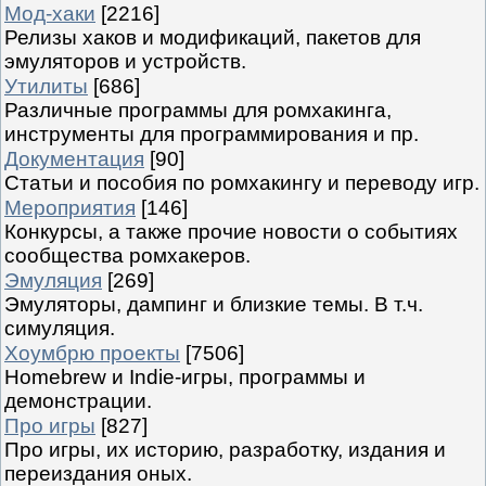
Мод-хаки
[2216]
Релизы хаков и модификаций, пакетов для
эмуляторов и устройств.
Утилиты
[686]
Различные программы для ромхакинга,
инструменты для программирования и пр.
Документация
[90]
Статьи и пособия по ромхакингу и переводу игр.
Мероприятия
[146]
Конкурсы, а также прочие новости о событиях
сообщества ромхакеров.
Эмуляция
[269]
Эмуляторы, дампинг и близкие темы. В т.ч.
симуляция.
Хоумбрю проекты
[7506]
Homebrew и Indie-игры, программы и
демонстрации.
Про игры
[827]
Про игры, их историю, разработку, издания и
переиздания оных.