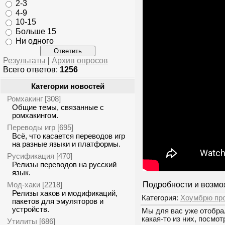
2-3
4-9
10-15
Больше 15
Ни одного
Результаты
|
Архив опросов
Всего ответов:
1256
Категории новостей
Ромхакинг
[308]
Общие темы, связанные с
ромхакингом.
Переводы игр
[695]
Всё, что касается переводов игр
на разные языки и платформы.
Русификация
[470]
Релизы переводов на русский
язык.
Мод-хаки
Подробности и возмо
[2218]
Релизы хаков и модификаций,
Категория:
Хоумбрю пр
пакетов для эмуляторов и
устройств.
Мы для вас уже отобрал
какая-то из них, посмот
Утилиты
[686]