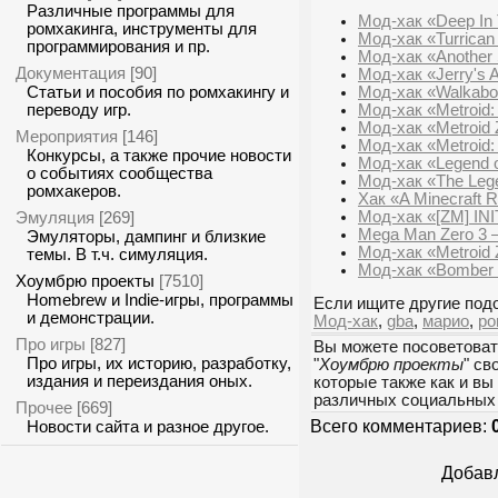
Различные программы для
Мод-хак «Deep In 
ромхакинга, инструменты для
Мод-хак «Turrican
программирования и пр.
Мод-хак «Another 
Документация
[90]
Мод-хак «Jerry's A
Мод-хак «Walkabo
Статьи и пособия по ромхакингу и
Мод-хак «Metroid:
переводу игр.
Мод-хак «Metroid 
Мероприятия
[146]
Мод-хак «Metroid: 
Конкурсы, а также прочие новости
Мод-хак «Legend of
о событиях сообщества
Мод-хак «The Lege
ромхакеров.
Хак «A Minecraft 
Мод-хак «[ZM] INI
Эмуляция
[269]
Mega Man Zero 3 
Эмуляторы, дампинг и близкие
Мод-хак «Metroid 
темы. В т.ч. симуляция.
Мод-хак «Bomber 
Хоумбрю проекты
[7510]
Homebrew и Indie-игры, программы
Если ищите другие подо
и демонстрации.
Мод-хак
,
gba
,
марио
,
ро
Про игры
[827]
Вы можете посоветоват
Про игры, их историю, разработку,
"
Хоумбрю проекты
" св
издания и переиздания оных.
которые также как и вы
различных социальных 
Прочее
[669]
Всего комментариев:
Новости сайта и разное другое.
Добавл