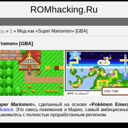
ROMhacking.Ru
ль
»
9
» Мод-хак «Super Mariomon» [GBA]
riomon» [GBA]
uper Mariomon
», сделанный на основе «
Pokémon Emera
dvance
. Это смесь покемонов и Марио, самый амбициозн
накомьтесь с полностью проработанным регионом.