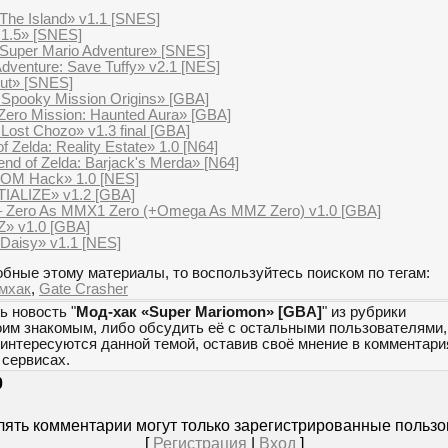
The Island» v1.1 [SNES]
 1.5» [SNES]
Super Mario Adventure» [SNES]
dventure: Save Tuffy» v2.1 [NES]
ut» [SNES]
 Spooky Mission Origins» [GBA]
Zero Mission: Haunted Aura» [GBA]
Lost Chozo» v1.3 final [GBA]
 Zelda: Reality Estate» 1.0 [N64]
nd of Zelda: Barjack's Merda» [N64]
ROM Hack» 1.0 [NES]
TIALIZE» v1.2 [GBA]
– Zero As MMX1 Zero (+Omega As MMZ Zero) v1.0 [GBA]
Z» v1.0 [GBA]
Daisy» v1.1 [NES]
бные этому материалы, то воспользуйтесь поиском по тегам:
мхак
,
Gate Crasher
ь новость "
Мод-хак «Super Mariomon» [GBA]
" из рубрики
оим знакомым, либо обсудить её с остальными пользователями,
 интересуются данной темой, оставив своё мнение в комментари
сервисах.
0
ять комментарии могут только зарегистрированные пользо
[
Регистрация
|
Вход
]