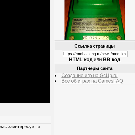
Ссылка страницы
HTML-код
или
BB-код
Партнеры сайта
Создание игр на GcUp.ru
Всё об играх на GamesFAQ
вас заинтересует и