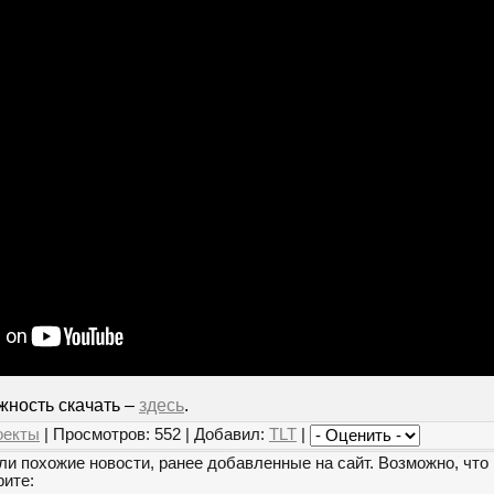
жность скачать –
здесь
.
оекты
| Просмотров: 552 | Добавил:
TLT
|
и похожие новости, ранее добавленные на сайт. Возможно, что 
рите: