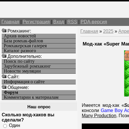
Главная
|
Регистрация
|
Вход
|
RSS
|
PDA-версия
Ромхакинг:
Главная
»
2025
»
Апре
Архив новостей
База ромхак-файлов
Мод-хак «Super Ma
Ромхакерская галерея
Каталог разного
Дополнительно:
Поиск по сайту
Зарубежный ромхакинг
Новости эмуляции
Cайт:
Информация о сайте
Общение:
Форум
Комментарии к материалам
Имеется мод-хак «
S
Наш опрос
консоли
Game Boy A
Сколько мод-хаков вы
Many Production
. Поз
сделали?
Один