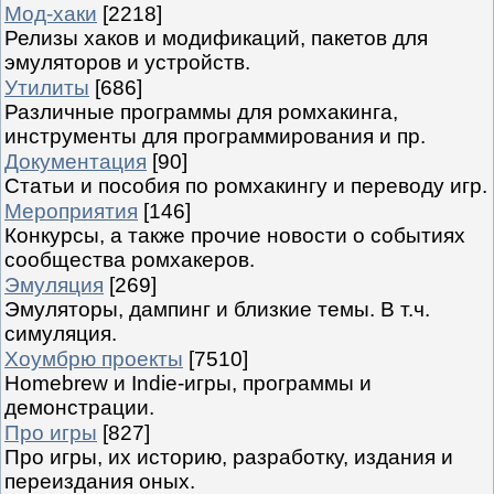
Мод-хаки
[2218]
Релизы хаков и модификаций, пакетов для
эмуляторов и устройств.
Утилиты
[686]
Различные программы для ромхакинга,
инструменты для программирования и пр.
Документация
[90]
Статьи и пособия по ромхакингу и переводу игр.
Мероприятия
[146]
Конкурсы, а также прочие новости о событиях
сообщества ромхакеров.
Эмуляция
[269]
Эмуляторы, дампинг и близкие темы. В т.ч.
симуляция.
Хоумбрю проекты
[7510]
Homebrew и Indie-игры, программы и
демонстрации.
Про игры
[827]
Про игры, их историю, разработку, издания и
переиздания оных.