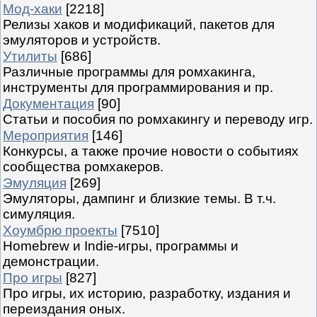
Мод-хаки
[2218]
Релизы хаков и модификаций, пакетов для
эмуляторов и устройств.
Утилиты
[686]
Различные программы для ромхакинга,
инструменты для программирования и пр.
Документация
[90]
Статьи и пособия по ромхакингу и переводу игр.
Мероприятия
[146]
Конкурсы, а также прочие новости о событиях
сообщества ромхакеров.
Эмуляция
[269]
Эмуляторы, дампинг и близкие темы. В т.ч.
симуляция.
Хоумбрю проекты
[7510]
Homebrew и Indie-игры, программы и
демонстрации.
Про игры
[827]
Про игры, их историю, разработку, издания и
переиздания оных.