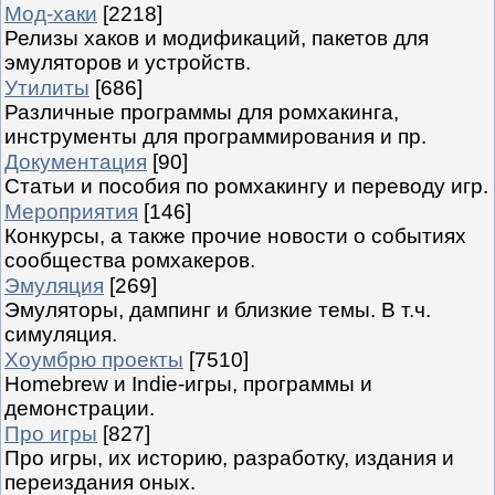
Мод-хаки
[2218]
Релизы хаков и модификаций, пакетов для
эмуляторов и устройств.
Утилиты
[686]
Различные программы для ромхакинга,
инструменты для программирования и пр.
Документация
[90]
Статьи и пособия по ромхакингу и переводу игр.
Мероприятия
[146]
Конкурсы, а также прочие новости о событиях
сообщества ромхакеров.
Эмуляция
[269]
Эмуляторы, дампинг и близкие темы. В т.ч.
симуляция.
Хоумбрю проекты
[7510]
Homebrew и Indie-игры, программы и
демонстрации.
Про игры
[827]
Про игры, их историю, разработку, издания и
переиздания оных.