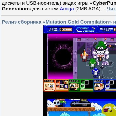
дискеты и USB-носитель) видах игры «
CyberPunk
Generation
» для систем
Amiga
(2MB AGA)
...
Чит
Релиз сборника «Mutation Gold Compilation» 