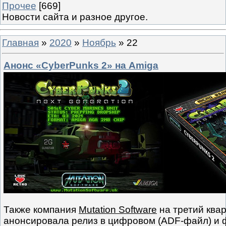
Прочее
[669]
Новости сайта и разное другое.
Главная
»
2020
»
Ноябрь
»
22
Анонс «CyberPunks 2» на Amiga
Также компания
Mutation Software
на третий квар
анонсировала релиз в цифровом (ADF-файл) и ф