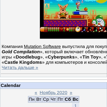
Компания
Mutation Software
выпустила для покуп
Gold Compilation
», который включает обновлё
игры «
Doodlebug
», «
Cyberpunks
», «
Tin Toy
», «
«
Castle Kingdoms
» для компьютеров и консоле
Читать дальше »
Calendar
«
Ноябрь 2020
»
Пн
Вт
Ср
Чт
Пт
Сб
Вс
1