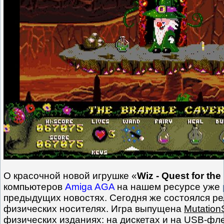
О красочной новой игрушке «
Wiz - Quest for th
компьютеров
Amiga AGA
на нашем ресурсе уже
предыдущих новостях. Сегодня же состоялся ре
физических носителях. Игра выпущена
Mutation
физических изданиях: на дискетах и на USB-фле