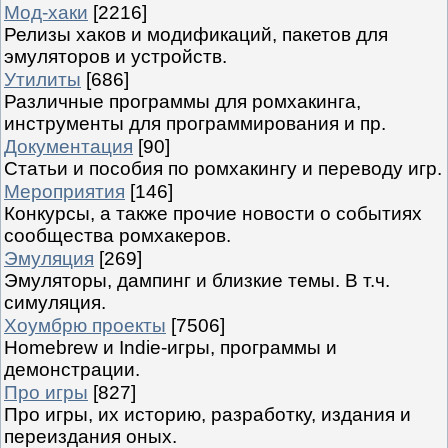
Мод-хаки
[2216]
Релизы хаков и модификаций, пакетов для
эмуляторов и устройств.
Утилиты
[686]
Различные программы для ромхакинга,
инструменты для программирования и пр.
Документация
[90]
Статьи и пособия по ромхакингу и переводу игр.
Мероприятия
[146]
Конкурсы, а также прочие новости о событиях
сообщества ромхакеров.
Эмуляция
[269]
Эмуляторы, дампинг и близкие темы. В т.ч.
симуляция.
Хоумбрю проекты
[7506]
Homebrew и Indie-игры, программы и
демонстрации.
Про игры
[827]
Про игры, их историю, разработку, издания и
переиздания оных.