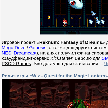
Игровой проект «
Reknum: Fantasy of Dreams
» 
Mega Drive
/
Genesis
, а также для других систем 
NES
,
Dreamcast
), на днях получил финансирова
краудфандинг-сервис
Kickstarter
. Версию для
S
PSCD Games
. Уже доступна для скачивания
...
Ч
Релиз игры «Wiz - Quest for the Magic Lanter