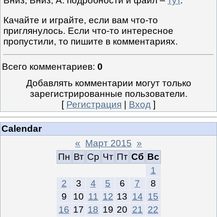
Вниз, Вниз, А. подробности и файл –
тут
.
Качайте и играйте, если вам что-то
приглянулось. Если что-то интересное
пропустили, то пишите в комментариях.
Всего комментариев
:
0
Добавлять комментарии могут только
зарегистрированные пользователи.
[
Регистрация
|
Вход
]
Calendar
«
Март 2015
»
Пн
Вт
Ср
Чт
Пт
Сб
Вс
1
2
3
4
5
6
7
8
9
10
11
12
13
14
15
16
17
18
19
20
21
22