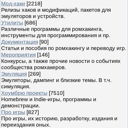
Мод-хаки
[2218]
Релизы хаков и модификаций, пакетов для
эмуляторов и устройств.
Утилиты
[686]
Различные программы для ромхакинга,
инструменты для программирования и пр.
Документация
[90]
Статьи и пособия по ромхакингу и переводу игр.
Мероприятия
[146]
Конкурсы, а также прочие новости о событиях
сообщества ромхакеров.
Эмуляция
[269]
Эмуляторы, дампинг и близкие темы. В т.ч.
симуляция.
Хоумбрю проекты
[7510]
Homebrew и Indie-игры, программы и
демонстрации.
Про игры
[827]
Про игры, их историю, разработку, издания и
переиздания оных.