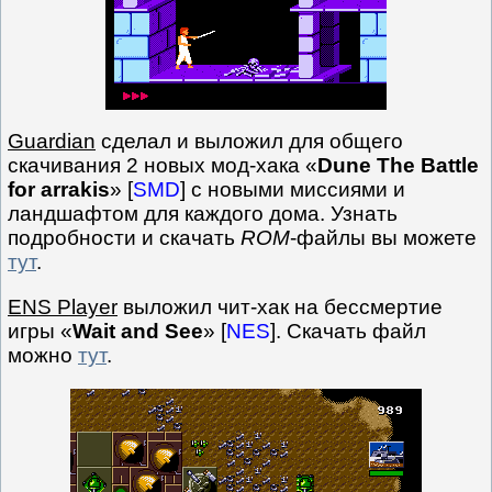
Guardian
сделал и выложил для общего
скачивания 2 новых мод-хака «
Dune The Battle
for arrakis
» [
SMD
] с новыми миссиями и
ландшафтом для каждого дома. Узнать
подробности и скачать
ROM
-файлы вы можете
тут
.
ENS Player
выложил чит-хак на бессмертие
игры «
Wait and See
» [
NES
]. Скачать файл
можно
тут
.