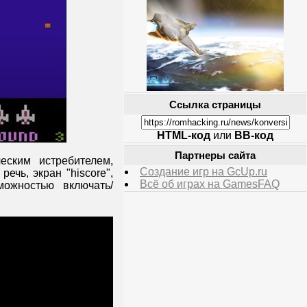
Ссылка страницы
HTML-код
или
BB-код
Партнеры сайта
еским истребителем,
Создание игр на GcUp.ru
чь, экран "hiscore",
Всё об играх на GamesFAQ
можностью включать/