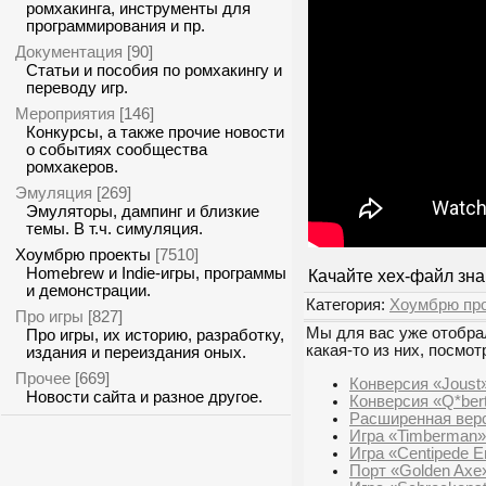
ромхакинга, инструменты для
программирования и пр.
Документация
[90]
Статьи и пособия по ромхакингу и
переводу игр.
Мероприятия
[146]
Конкурсы, а также прочие новости
о событиях сообщества
ромхакеров.
Эмуляция
[269]
Эмуляторы, дампинг и близкие
темы. В т.ч. симуляция.
Хоумбрю проекты
[7510]
Homebrew и Indie-игры, программы
Качайте xex-файл зн
и демонстрации.
Категория:
Хоумбрю пр
Про игры
[827]
Мы для вас уже отобрал
Про игры, их историю, разработку,
какая-то из них, посмот
издания и переиздания оных.
Прочее
[669]
Конверсия «Joust»
Новости сайта и разное другое.
Конверсия «Q*ber
Расширенная верс
Игра «Timberman» 
Игра «Centipede E
Порт «Golden Axe