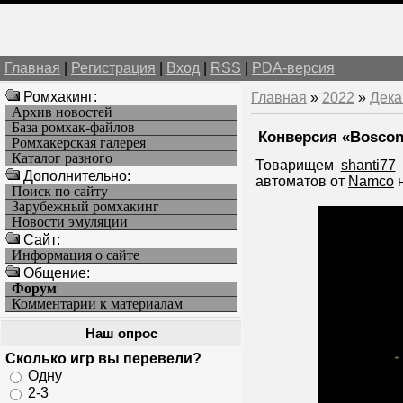
Главная
|
Регистрация
|
Вход
|
RSS
|
PDA-версия
Ромхакинг:
Главная
»
2022
»
Дека
Архив новостей
База ромхак-файлов
Конверсия «Bosconi
Ромхакерская галерея
Каталог разного
Товарищем
shanti77
Дополнительно:
автоматов от
Namco
н
Поиск по сайту
Зарубежный ромхакинг
Новости эмуляции
Cайт:
Информация о сайте
Общение:
Форум
Комментарии к материалам
Наш опрос
Сколько игр вы перевели?
Одну
2-3