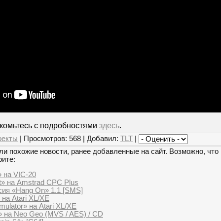
акомьтесь с подробностями
здесь
.
оекты
| Просмотров: 568 | Добавил:
TLT
|
и похожие новости, ранее добавленные на сайт. Возможно, что 
рите:
 на VIC-20
t» на Amstrad CPC Plus
ия «Hang On» 1.1 [SMS]
на Atari XL/XE
mulator» на Atari XL/XE
» на Neo Geo (MVS / AES) / CD