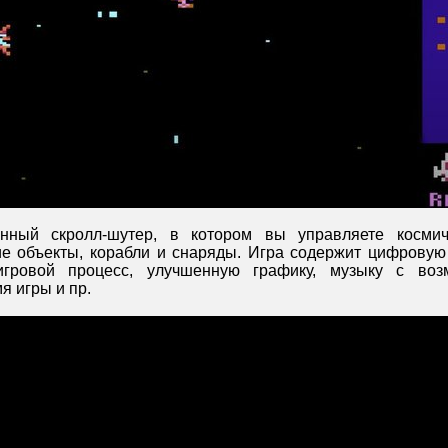
нный скролл-шутер, в котором вы управляете космич
е объекты, корабли и снаряды. Игра содержит цифровую ре
игровой процесс, улучшенную графику, музыку с воз
я игры и пр.