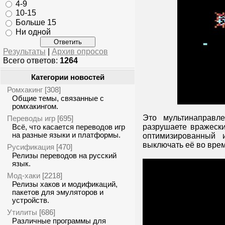
4-9
10-15
Больше 15
Ни одной
Результаты
|
Архив опросов
Всего ответов:
1264
Категории новостей
Ромхакинг
[308]
Общие темы, связанные с
ромхакингом.
Это мультинаправле
Переводы игр
[695]
разрушаете вражески
Всё, что касается переводов игр
на разные языки и платформы.
оптимизированный 
выключать её во врем
Русификация
[470]
Релизы переводов на русский
язык.
Мод-хаки
[2218]
Релизы хаков и модификаций,
пакетов для эмуляторов и
устройств.
Утилиты
[686]
Различные программы для