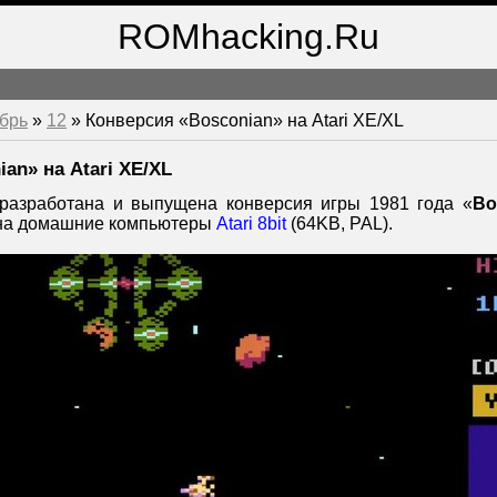
ROMhacking.Ru
брь
»
12
» Конверсия «Bosconian» на Atari XE/XL
an» на Atari XE/XL
разработана и выпущена конверсия игры 1981 года «
Bo
а домашние компьютеры
Atari 8bit
(64KB, PAL).