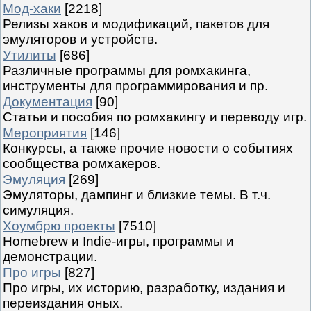
Мод-хаки
[2218]
Релизы хаков и модификаций, пакетов для
эмуляторов и устройств.
Утилиты
[686]
Различные программы для ромхакинга,
инструменты для программирования и пр.
Документация
[90]
Статьи и пособия по ромхакингу и переводу игр.
Мероприятия
[146]
Конкурсы, а также прочие новости о событиях
сообщества ромхакеров.
Эмуляция
[269]
Эмуляторы, дампинг и близкие темы. В т.ч.
симуляция.
Хоумбрю проекты
[7510]
Homebrew и Indie-игры, программы и
демонстрации.
Про игры
[827]
Про игры, их историю, разработку, издания и
переиздания оных.