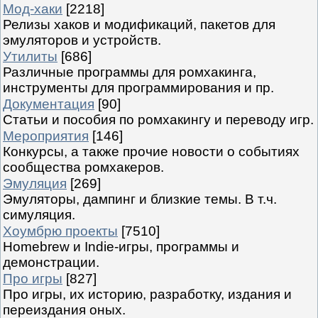
Мод-хаки
[2218]
Релизы хаков и модификаций, пакетов для
эмуляторов и устройств.
Утилиты
[686]
Различные программы для ромхакинга,
инструменты для программирования и пр.
Документация
[90]
Статьи и пособия по ромхакингу и переводу игр.
Мероприятия
[146]
Конкурсы, а также прочие новости о событиях
сообщества ромхакеров.
Эмуляция
[269]
Эмуляторы, дампинг и близкие темы. В т.ч.
симуляция.
Хоумбрю проекты
[7510]
Homebrew и Indie-игры, программы и
демонстрации.
Про игры
[827]
Про игры, их историю, разработку, издания и
переиздания оных.