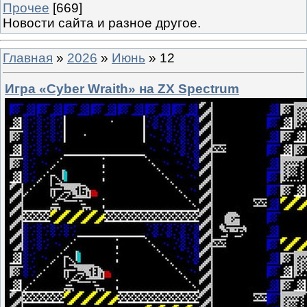
Прочее
[669]
Новости сайта и разное другое.
Главная
»
2026
»
Июнь
»
12
Игра «Cyber Wraith» на ZX Spectrum