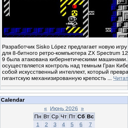
Разработчик Sisko López предлагает новую игр
для 8-битного ретро-компьютера ZX Spectrum 1
9 была атакована кибернетическими машинами. 
осуществляется контроль над темным Гран Киб
собой искусственный интеллект, который превра
гигантскую механизированную крепость
...
Читат
Calendar
«
Июнь 2026
»
Пн
Вт
Ср
Чт
Пт
Сб
Вс
1
2
3
4
5
6
7