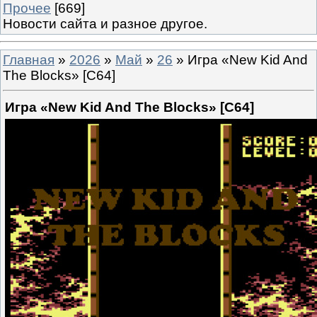
Прочее
[669]
Новости сайта и разное другое.
Главная
»
2026
»
Май
»
26
» Игра «New Kid And
The Blocks» [C64]
Игра «New Kid And The Blocks» [C64]