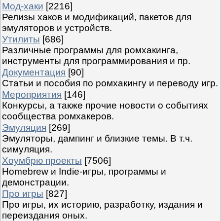
Мод-хаки
[2216]
Релизы хаков и модификаций, пакетов для
эмуляторов и устройств.
Утилиты
[686]
Различные программы для ромхакинга,
инструменты для программирования и пр.
Документация
[90]
Статьи и пособия по ромхакингу и переводу игр.
Мероприятия
[146]
Конкурсы, а также прочие новости о событиях
сообщества ромхакеров.
Эмуляция
[269]
Эмуляторы, дампинг и близкие темы. В т.ч.
симуляция.
Хоумбрю проекты
[7506]
Homebrew и Indie-игры, программы и
демонстрации.
Про игры
[827]
Про игры, их историю, разработку, издания и
переиздания оных.