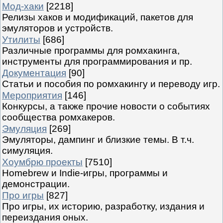
Мод-хаки
[2218]
Релизы хаков и модификаций, пакетов для
эмуляторов и устройств.
Утилиты
[686]
Различные программы для ромхакинга,
инструменты для программирования и пр.
Документация
[90]
Статьи и пособия по ромхакингу и переводу игр.
Мероприятия
[146]
Конкурсы, а также прочие новости о событиях
сообщества ромхакеров.
Эмуляция
[269]
Эмуляторы, дампинг и близкие темы. В т.ч.
симуляция.
Хоумбрю проекты
[7510]
Homebrew и Indie-игры, программы и
демонстрации.
Про игры
[827]
Про игры, их историю, разработку, издания и
переиздания оных.