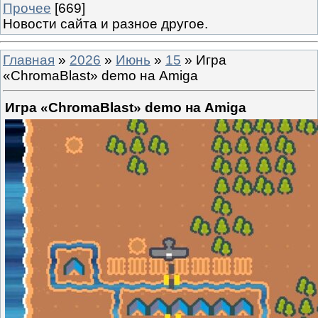
Прочее
[669]
Новости сайта и разное другое.
Главная
»
2026
»
Июнь
»
15
» Игра
«ChromaBlast» demo на Amiga
Игра «ChromaBlast» demo на Amiga