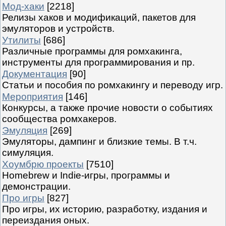
Мод-хаки
[2218]
Релизы хаков и модификаций, пакетов для
эмуляторов и устройств.
Утилиты
[686]
Различные программы для ромхакинга,
инструменты для программирования и пр.
Документация
[90]
Статьи и пособия по ромхакингу и переводу игр.
Мероприятия
[146]
Конкурсы, а также прочие новости о событиях
сообщества ромхакеров.
Эмуляция
[269]
Эмуляторы, дампинг и близкие темы. В т.ч.
симуляция.
Хоумбрю проекты
[7510]
Homebrew и Indie-игры, программы и
демонстрации.
Про игры
[827]
Про игры, их историю, разработку, издания и
переиздания оных.