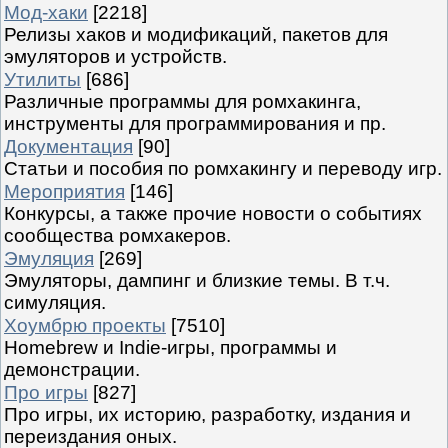
Мод-хаки
[2218]
Релизы хаков и модификаций, пакетов для
эмуляторов и устройств.
Утилиты
[686]
Различные программы для ромхакинга,
инструменты для программирования и пр.
Документация
[90]
Статьи и пособия по ромхакингу и переводу игр.
Мероприятия
[146]
Конкурсы, а также прочие новости о событиях
сообщества ромхакеров.
Эмуляция
[269]
Эмуляторы, дампинг и близкие темы. В т.ч.
симуляция.
Хоумбрю проекты
[7510]
Homebrew и Indie-игры, программы и
демонстрации.
Про игры
[827]
Про игры, их историю, разработку, издания и
переиздания оных.