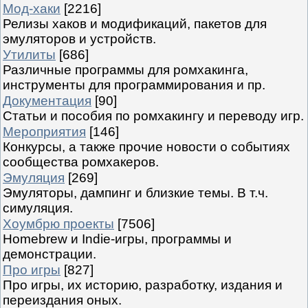
Мод-хаки
[2216]
Релизы хаков и модификаций, пакетов для
эмуляторов и устройств.
Утилиты
[686]
Различные программы для ромхакинга,
инструменты для программирования и пр.
Документация
[90]
Статьи и пособия по ромхакингу и переводу игр.
Мероприятия
[146]
Конкурсы, а также прочие новости о событиях
сообщества ромхакеров.
Эмуляция
[269]
Эмуляторы, дампинг и близкие темы. В т.ч.
симуляция.
Хоумбрю проекты
[7506]
Homebrew и Indie-игры, программы и
демонстрации.
Про игры
[827]
Про игры, их историю, разработку, издания и
переиздания оных.