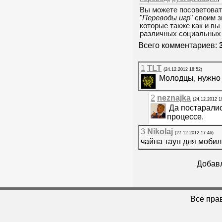
Вы можете посоветоват
"
Переводы игр
" своим 
которые также как и вы
различных социальных 
Всего комментариев:
1
TLT
(24.12.2012 18:52)
Молодцы, нужно о
2
neznajka
(24.12.2012 1
Да постаралис
процессе.
3
Nikolaj
(27.12.2012 17:46)
чайна таун для мобил
Добавл
Все пра