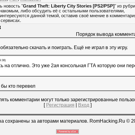
ь новость "
Grand Theft: Liberty City Stories [PS2/PSP]
" из рубр
знакомым, либо обсудить её с остальными пользователями,
 интересуются данной темой, оставив своё мнение в комментари
сервисах.
3
Порядок вывода коммент
бязательно скачать и поиграть. Ещё не играл в эту игру.
9:38)
ь на отлично. Это уже 2ая консольная ГТА которую они пер
 бы кто перевел
ять комментарии могут только зарегистрированные пользо
[
Регистрация
|
Вход
]
ва сохранены за авторами материалов. RomHacking.Ru © 2