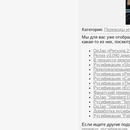
Категория:
Переводы иг
Мы для вас уже отобрал
какая-то из них, посмот
DeJap «Persona 2:
Релиз v0.040 демо
В процессе реализ
Русификация «Sha
Перелокализацию «A
Русификация «Per
Русификация «Cast
Русификации «The 
Русификация «Ech
Фанатский перево
DeJap "Standard Da
Русификация "Tenc
DeJap "Standard Da
Доработка русифик
Русификации "Pata
Если ищите другие подо
перевод
,
русификация
,