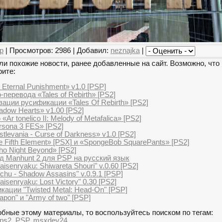
р
| Просмотров: 2986 | Добавил:
neznajka
|
и похожие новости, ранее добавленные на сайт. Возможно, что 
рите:
 Eternal Punishment» v1.0 [PSP]
-перевода «Tales of Rebirth» [PS2]
ации русификации «Tales Of Rebirth» [PS2]
dow Hearts» v1.00 [PS2]
r tonelico II: Melody of Metafalica» [PS2]
sona 3 FES» [PS2]
levania - Curse of Darkness» v1.0 [PS2]
Fifth Element» [PSX] и «SpongeBob SquarePants» [PS2]
o Night Beyond» [PS2]
д Manhunt 2 для PSP на русский язык
isenryaku: Shiwareta Shouri" v.0.60 [PS2]
hu - Shadow Assasins" v.0.9.1 [PSP]
isenryaku: Lost Victory" 0.30 [PS2]
ации "Twisted Metal: Head-On" [PSP]
pon" и "Army of two" [PSP]
бные этому материалы, то воспользуйтесь поиском по тегам:
ps2
,
PSP
,
msxdev24