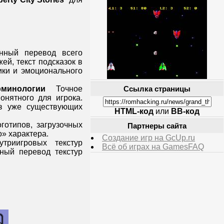
нный перевод всего
ей, текст подсказок в
ики и эмоционального
минологии
Точное
Ссылка страницы
онятного для игрока.
з уже существующих
HTML-код
или
BB-код
отипов, загрузочных
Партнеры сайта
» характера.
Создание игр на GcUp.ru
риигровых текстур
Всё об играх на GamesFAQ
лный перевод текстур