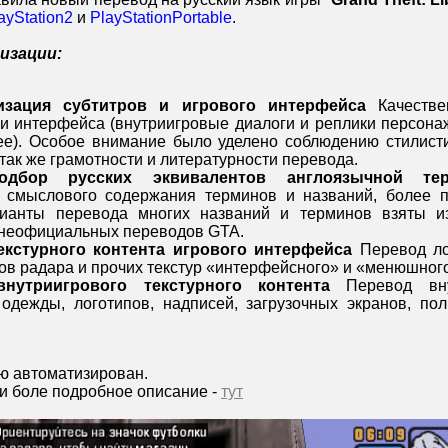
ayStation2
и
PlayStationPortable
.
изации:
изация субтитров и игрового интерфейса
Качестве
 и интерфейса (внутриигровые диалоги и реплики персонаж
ее). Особое внимание было уделено соблюдению стилист
а так же грамотности и литературности перевода.
одбор русских эквивалентов англоязычной тер
 смыслового содержания терминов и названий, более п
ианты перевода многих названий и терминов взяты и
неофициальных переводов GTA.
екстурного контента игрового интерфейса
Перевод лог
ов радара и прочих текстур «интерфейсного» и «менюшного
внутриигрового текстурного контента
Перевод внут
одежды, логотипов, надписей, загрузочных экранов, по
ю автоматизирован.
и боле подробное описание -
тут