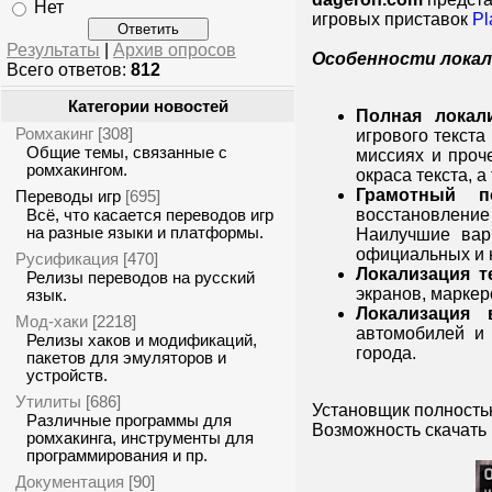
Нет
игровых приставок
Pl
Результаты
|
Архив опросов
Особенности локал
Всего ответов:
812
Категории новостей
Полная локал
Ромхакинг
[308]
игрового текста
Общие темы, связанные с
миссиях и проч
ромхакингом.
окраса текста, 
Грамотный п
Переводы игр
[695]
восстановление
Всё, что касается переводов игр
на разные языки и платформы.
Наилучшие вар
официальных и 
Русификация
[470]
Локализация т
Релизы переводов на русский
экранов, маркер
язык.
Локализация 
Мод-хаки
[2218]
автомобилей и 
Релизы хаков и модификаций,
города.
пакетов для эмуляторов и
устройств.
Утилиты
[686]
Установщик полность
Различные программы для
Возможность скачать 
ромхакинга, инструменты для
программирования и пр.
Документация
[90]