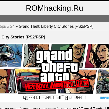
ROMhacking.Ru
брь
»
24
» Grand Theft: Liberty City Stories [PS2/PSP]
y City Stories [PS2/PSP]
вила новый перевод на русский язык игры "
Grand Theft: Li