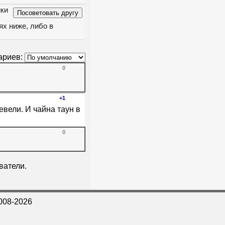
ики
ях ниже, либо в
ариев:
0
+1
евели. И чайна таун в
0
ватели.
008-2026