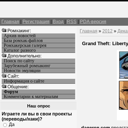
Главная
|
Регистрация
|
Вход
|
RSS
|
PDA-версия
Ромхакинг:
Главная
»
2012
»
Дека
Архив новостей
База ромхак-файлов
Grand Theft: Libert
Ромхакерская галерея
Каталог разного
Дополнительно:
Поиск по сайту
Зарубежный ромхакинг
Новости эмуляции
Cайт:
Информация о сайте
Общение:
Форум
Комментарии к материалам
Наш опрос
Играете ли вы в свои проекты
(переводы/хаки)?
Да
dageron.com
предста