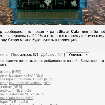
op
сообщено, что новая игра «
Skate Cat
» для 8-битно
уже завершена на 99,9% и готовится к своему физическому
году. Скоро можно будет купить в коллекцию.
оекты
| Просмотров: 671 | Добавил:
TLT
|
и похожие новости, ранее добавленные на сайт. Возможно, что 
рите:
oldam» [NES]
enki Estique» на FC / NES
вая игра «Graveyard Dude» [NES]
ртриджах «Zombie Nation» [NES]
enebra» [NES]
Land» для NES и GB
жах «Jester» на NES / SNES
жах «Data Man» [NES]
per Tilt Bro.» 2.0