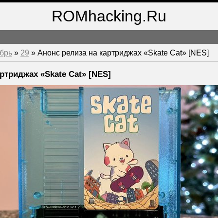
ROMhacking.Ru
брь
»
29
» Анонс релиза на картриджах «Skate Cat» [NES]
ртриджах «Skate Cat» [NES]