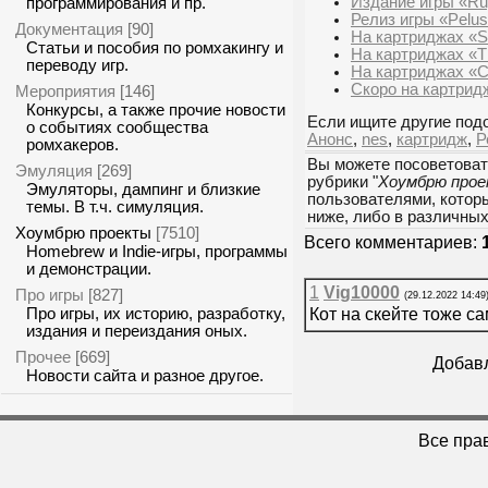
Издание игры «Rug
программирования и пр.
Релиз игры «Pelusa
Документация
[90]
На картриджах «So
Статьи и пособия по ромхакингу и
На картриджах «Th
переводу игр.
На картриджах «C
Скоро на картрид
Мероприятия
[146]
Конкурсы, а также прочие новости
Если ищите другие подо
о событиях сообщества
Анонс
,
nes
,
картридж
,
Р
ромхакеров.
Вы можете посоветоват
Эмуляция
[269]
рубрики "
Хоумбрю про
Эмуляторы, дампинг и близкие
пользователями, которы
темы. В т.ч. симуляция.
ниже, либо в различны
Хоумбрю проекты
[7510]
Всего комментариев:
Homebrew и Indie-игры, программы
и демонстрации.
1
Vig10000
Про игры
[827]
(29.12.2022 14:49
Про игры, их историю, разработку,
Кот на скейте тоже са
издания и переиздания оных.
Прочее
[669]
Добавл
Новости сайта и разное другое.
Все пра