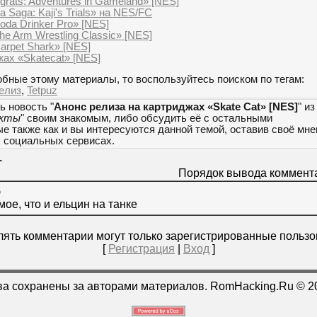
rats: Adventures in Gameland» [NES]
 Saga: Kaji's Trials» на NES/FC
da Drinker Pro» [NES]
e Arm Wrestling Classic» [NES]
arpet Shark» [NES]
жах «Skatecat» [NES]
бные этому материалы, то воспользуйтесь поиском по тегам:
елиз
,
Tetpuz
ь новость "
Анонс релиза на картриджах «Skate Cat» [NES]
" из
екты
" своим знакомым, либо обсудить её с остальными
е также как и вы интересуются данной темой, оставив своё мн
х социальных сервисах.
1
Порядок вывода коммент
)
мое, что и ельцин на танке
ять комментарии могут только зарегистрированные пользо
[
Регистрация
|
Вход
]
ва сохранены за авторами материалов. RomHacking.Ru © 2