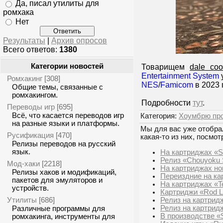
Да, писал утилиты для
ромхака
Нет
Результаты
|
Архив опросов
Всего ответов:
1380
Категории новостей
Товарищем
dale co
Entertainment System
Ромхакинг
[308]
NES
/
Famicom
в 2023 
Общие темы, связанные с
ромхакингом.
Подробности
тут
.
Переводы игр
[695]
Всё, что касается переводов игр
Категория:
Хоумбрю пр
на разные языки и платформы.
Мы для вас уже отобрал
Русификация
[470]
какая-то из них, посмот
Релизы переводов на русский
язык.
На картриджах «S
Релиз «Chouyoku S
Мод-хаки
[2218]
На картриджах но
Релизы хаков и модификаций,
Переиздние на ка
пакетов для эмуляторов и
На картриджах «T
устройств.
Картриджи «Rod 
Утилиты
Релиз на картрид
[686]
Релиз на картрид
Различные программы для
В производстве «Su
ромхакинга, инструменты для