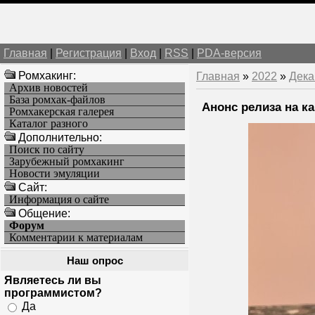
Главная
|
Регистрация
|
Вход
|
RSS
|
PDA-версия
Ромхакинг:
Главная
»
2022
»
Дека
Архив новостей
База ромхак-файлов
Анонс релиза на ка
Ромхакерская галерея
Каталог разного
Дополнительно:
Поиск по сайту
Зарубежный ромхакинг
Новости эмуляции
Cайт:
Информация о сайте
Общение:
Форум
Комментарии к материалам
Наш опрос
Являетесь ли вы
программистом?
Да