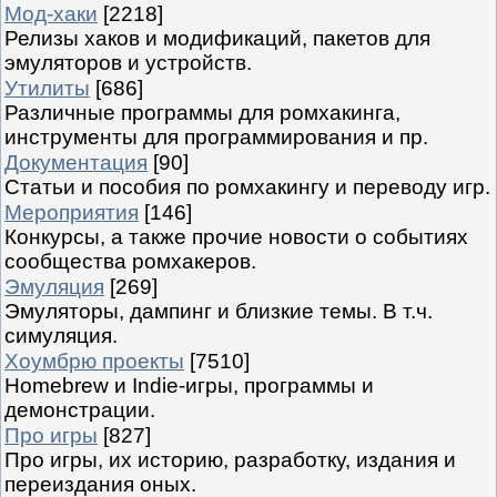
Мод-хаки
[2218]
Релизы хаков и модификаций, пакетов для
эмуляторов и устройств.
Утилиты
[686]
Различные программы для ромхакинга,
инструменты для программирования и пр.
Документация
[90]
Статьи и пособия по ромхакингу и переводу игр.
Мероприятия
[146]
Конкурсы, а также прочие новости о событиях
сообщества ромхакеров.
Эмуляция
[269]
Эмуляторы, дампинг и близкие темы. В т.ч.
симуляция.
Хоумбрю проекты
[7510]
Homebrew и Indie-игры, программы и
демонстрации.
Про игры
[827]
Про игры, их историю, разработку, издания и
переиздания оных.