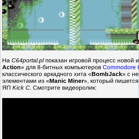
На
C64portal.pl
показан игровой процесс новой и
Action
» для 8-битных компьютеров
Commodore 
классического аркадного хита «
BombJack
» с н
элементами из «
Manic Miner
», который пишется
ЯП
Kick C
. Смотрите видеоролик: