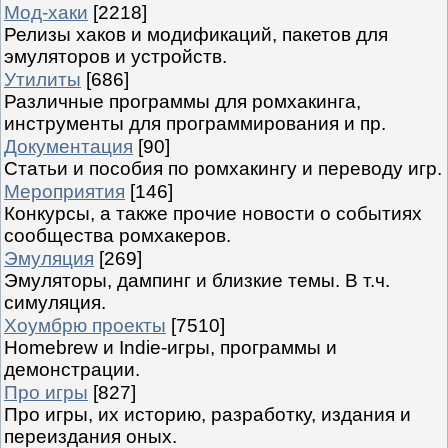
Мод-хаки
[2218]
Релизы хаков и модификаций, пакетов для
эмуляторов и устройств.
Утилиты
[686]
Различные программы для ромхакинга,
инструменты для программирования и пр.
Документация
[90]
Статьи и пособия по ромхакингу и переводу игр.
Мероприятия
[146]
Конкурсы, а также прочие новости о событиях
сообщества ромхакеров.
Эмуляция
[269]
Эмуляторы, дампинг и близкие темы. В т.ч.
симуляция.
Хоумбрю проекты
[7510]
Homebrew и Indie-игры, программы и
демонстрации.
Про игры
[827]
Про игры, их историю, разработку, издания и
переиздания оных.