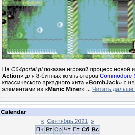
На
C64portal.pl
показан игровой процесс новой и
Action
» для 8-битных компьютеров
Commodore 
классического аркадного хита «
BombJack
» с н
элементами из «
Manic Miner
»
...
Читать дальше
Calendar
«
Сентябрь 2021
»
Пн
Вт
Ср
Чт
Пт
Сб
Вс