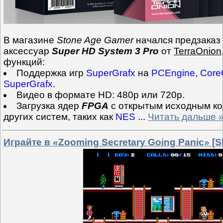
В магазине
Stone Age Gamer
начался предзаказ
аксессуар
Super HD System 3 Pro
от
TerraOnion
функций:
Поддержка игр
SuperGrafx
на
PCEngine
,
Core
SuperGrafx
.
Видео в формате HD: 480p или 720p.
Загрузка ядер
FPGA
с открытым исходным ко
других систем, таких как
NES
...
Читать дальше 
Играйте в «Zooming Secretary Going Panic» [