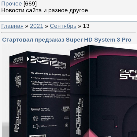
Прочее
[669]
Новости сайта и разное другое.
Главная
»
2021
»
Сентябрь
»
13
Стартовал предзаказ Super HD System 3 Pro