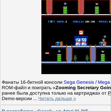
Фанаты 16-битной консоли
Sega Genesis
/
Mega 
ROM-файл и поиграть «
Zooming Secretary Goin
ранее была доступна только на картриджах от
P
Demo-версии
...
Читать дальше »