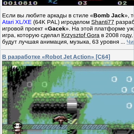
Если вы любите аркады в стиле «
Bomb Jack
», 
Atari XL/XE
(64K PAL) игроделом
Shanti77
разраб
игровой проект «
Gacek
». На этой платформе у
игра, которую сделал
Krzysztof Gora
в 2008 году,
будут лучшая анимация, музыка, 63 уровня
...
Чи
В разработке «Robot Jet Action» [C64]